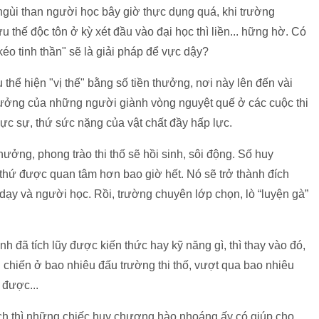
ùi than người học bây giờ thực dụng quá, khi trường
thế độc tôn ở kỳ xét đầu vào đại học thì liền... hững hờ. Có
 kéo tinh thần" sẽ là giải pháp để vực dậy?
̉ hiện "vị thế" bằng số tiền thưởng, nơi này lên đến vài
thưởng của những người giành vòng nguyệt quế ở các cuộc thi
c sự, thứ sức nặng của vật chất đầy hấp lực.
ưởng, phong trào thi thố sẽ hồi sinh, sôi động. Số huy
à thứ được quan tâm hơn bao giờ hết. Nó sẽ trở thành đích
dạy và người học. Rồi, trường chuyên lớp chọn, lò “luyện gà”
đã tích lũy được kiến thức hay kỹ năng gì, thì thay vào đó,
h chiến ở bao nhiêu đấu trường thi thố, vượt qua bao nhiêu
 được...
́ch thì những chiếc huy chương hào nhoáng ấy có giúp cho