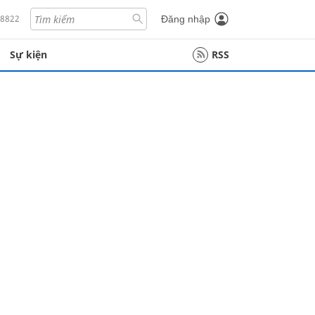
18822
Đăng nhập
Sự kiện
RSS