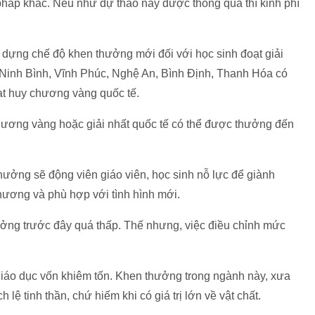
p khác. Nếu như dự thảo này được thông qua thì kinh phí
ựng chế độ khen thưởng mới đối với học sinh đoạt giải
 Ninh Bình, Vĩnh Phúc, Nghệ An, Bình Định, Thanh Hóa
có
ạt huy chương vàng quốc tế.
 chương vàng hoặc giải nhất quốc tế có thể được thưởng đến
c thưởng sẽ động viên giáo viên, học sinh nỗ lực để giành
ng và phù hợp với tình hình mới.
hưởng trước đây quá thấp. Thế nhưng, việc điều chỉnh mức
giáo dục vốn khiêm tốn. Khen thưởng trong ngành này, xưa
̣ tinh thần, chứ hiếm khi có giá trị lớn về vật chất.