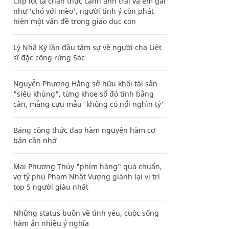
Clip lột tả chân thực cảnh anh trai và em gái
như 'chó với mèo', người tinh ý còn phát
hiện một vấn đề trong giáo dục con
Lý Nhã Kỳ lần đầu tâm sự về người cha Liệt
sĩ đặc công rừng Sác
Nguyễn Phương Hằng sở hữu khối tài sản
"siêu khủng", từng khoe sổ đỏ tính bằng
cân, mắng cựu mẫu 'không có nổi nghìn tỷ'
Bảng công thức đạo hàm nguyên hàm cơ
bản cần nhớ
Mai Phương Thúy "phím hàng" quá chuẩn,
vợ tỷ phú Phạm Nhật Vượng giành lại vị trí
top 5 người giàu nhất
Những status buồn về tình yêu, cuộc sống
hàm ẩn nhiều ý nghĩa