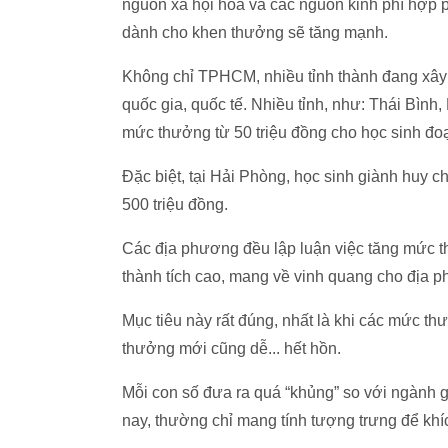
nguồn xã hội hóa và các nguồn kinh phí hợp phá
dành cho khen thưởng sẽ tăng mạnh.
Không chỉ TPHCM, nhiều tỉnh thành đang xây d
quốc gia, quốc tế. Nhiều tỉnh,
như: Thái Bình,
mức thưởng từ 50 triệu đồng cho học sinh đo
Đặc biệt, tại Hải Phòng, học sinh giành huy
500 triệu đồng.
Các địa phương đều lập luận việc tăng mứ
thành tích cao, mang về vinh quang cho địa phươ
Mục tiêu này rất đúng, nhất là khi các mức t
thưởng mới cũng dễ... hết hồn.
Mỗi con số đưa ra quá “khủng” so với ngành 
nay, thường chỉ mang tính tượng trưng để khích lê