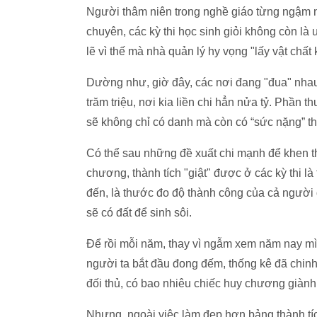
Người thâm niên trong nghề giáo từng ngậm ng
chuyên, các kỳ thi học sinh giỏi không còn là ưu 
lẽ vì thế mà nhà quản lý hy vọng "lấy vật chất
Dường như, giờ đây, các nơi đang "đua" nhau thê
trăm triệu, nơi kia liền chi hẳn nửa tỷ. Phần 
sẽ không chỉ có danh mà còn có “sức nặng” thự
Có thể sau những đề xuất chi mạnh để khen th
chương, thành tích "giật" được ở các kỳ thi l
đến, là thước đo độ thành công của cả người 
sẽ có đất để sinh sôi.
Để rồi mỗi năm, thay vì ngẫm xem năm nay mình 
người ta bắt đầu đong đếm, thống kê đã chin
đối thủ, có bao nhiêu chiếc huy chương giành
Nhưng, ngoài việc làm đẹp hơn bảng thành ti