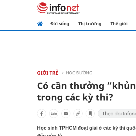
Đời sống
Thị trường
Thế giới
GIỚI TRẺ
HỌC ĐƯỜNG
Có cần thưởng “khủn
trong các kỳ thi?
Học sinh TPHCM đoạt giải ở các kỳ thi quô
đến nửa tỷ.