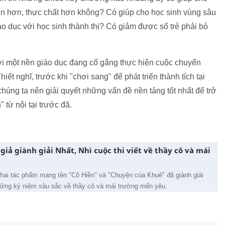
thiện hơn, thực chất hơn không? Có giúp cho học sinh vùng sâu
o dục với học sinh thành thị? Có giảm được số trẻ phải bỏ
 với một nền giáo dục đang cố gắng thực hiện cuộc chuyển
ết nghĩ, trước khi "chơi sang" để phát triển thành tích tại
úng ta nên giải quyết những vấn đề nền tảng tốt nhất để trở
 từ nội tại trước đã.
 giả giành giải Nhất, Nhì cuộc thi viết về thầy cô và mái
 hai tác phẩm mang tên "Cô Hiền" và "Chuyện của Khuê" đã giành giải
những kỷ niệm sâu sắc về thầy cô và mái trường mến yêu.