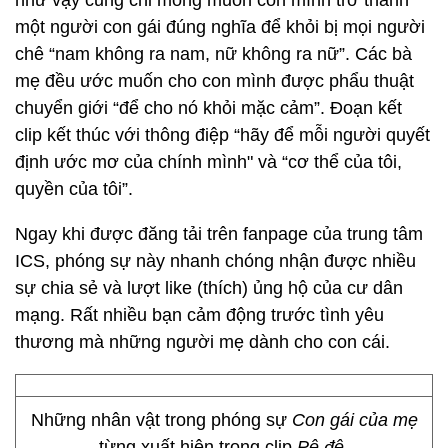
như vậy cũng chỉ mong muốn con mình trở thành
một người con gái đúng nghĩa để khỏi bị mọi người
chê “nam không ra nam, nữ không ra nữ”. Các bà
mẹ đều ước muốn cho con mình được phẩu thuật
chuyển giới “để cho nó khỏi mặc cảm”. Đoạn kết
clip kết thúc với thông điệp “hãy để mỗi người quyết
định ước mơ của chính mình" và “cơ thể của tôi,
quyền của tôi”.
Ngay khi được đăng tải trên fanpage của trung tâm
ICS, phóng sự này nhanh chóng nhận được nhiều
sự chia sẻ và lượt like (thích) ủng hộ của cư dân
mạng. Rất nhiều bạn cảm động trước tình yêu
thương mà những người mẹ dành cho con cái.
Những nhân vật trong phóng sự
Con gái của mẹ
từng xuất hiện trong clip
Pê đê
.