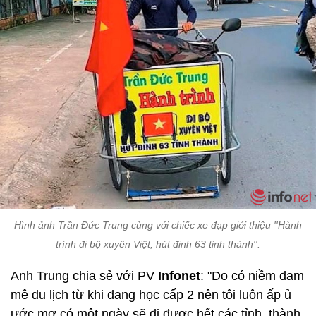
Hình ảnh Trần Đức Trung cùng với chiếc xe đạp giới thiệu ''Hành
trình đi bộ xuyên Việt, hút đinh 63 tỉnh thành''.
Anh Trung chia sẻ với PV
Infonet
: "Do có niềm đam
mê du lịch từ khi đang học cấp 2 nên tôi luôn ấp ủ
ước mơ có một ngày sẽ đi được hết các tỉnh, thành