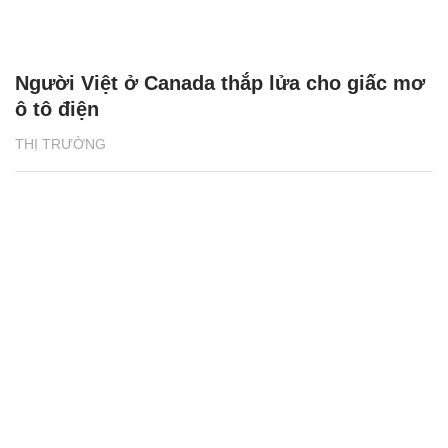
Người Việt ở Canada thắp lửa cho giấc mơ
ô tô điện
THỊ TRƯỜNG