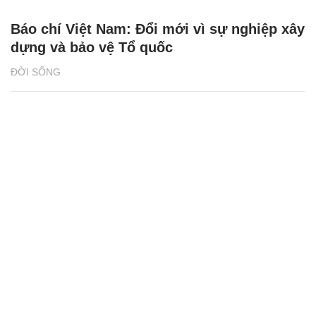
dựng và bảo vệ Tổ quốc
ĐỜI SỐNG
SHB - nơi yêu thương lan tỏa, sự sẻ chia
chạm đến trái tim