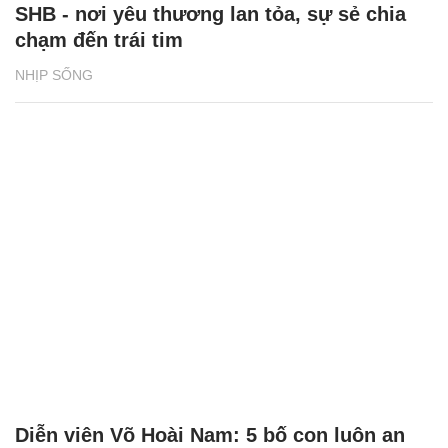
NHỊP SỐNG
Diễn viên Võ Hoài Nam: 5 bố con luôn an
tâm khi có bà xã quán xuyến
GIA ĐÌNH