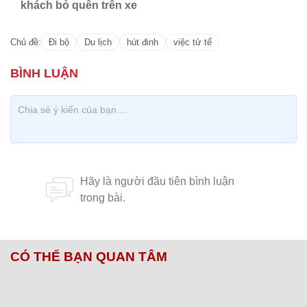
Chủ đề:
Đi bộ
Du lịch
hút đinh
việc tử tế
CÓ THỂ BẠN QUAN TÂM