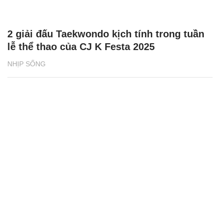
2 giải đấu Taekwondo kịch tính trong tuần
lễ thể thao của CJ K Festa 2025
NHỊP SỐNG
Báo chí Việt Nam: Đổi mới vì sự nghiệp xây