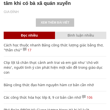
XEM THÊM BÀI VIẾT
Đọc nhiều
Bình luận nhiều
Cách học thuộc nhanh Bảng công thức lượng giác bằng thơ,
"thần chú"
17
Clip lột tả chân thực cảnh anh trai và em gái như 'chó với
mèo', người tinh ý còn phát hiện một vấn đề trong giáo dục
con
Bảng công thức đạo hàm nguyên hàm cơ bản cần nhớ
Các công thức hóa học lớp 8, 9 cơ bản cần nhớ
106
Phó Đoàn ĐBQH Hà Giang Vương Ngọc Hà bị kỷ luật