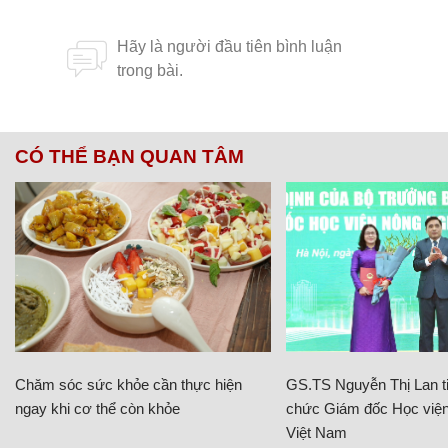
CÓ THỂ BẠN QUAN TÂM
Chăm sóc sức khỏe cần thực hiện
GS.TS Nguyễn Thị Lan ti
ngay khi cơ thể còn khỏe
chức Giám đốc Học viện
Việt Nam