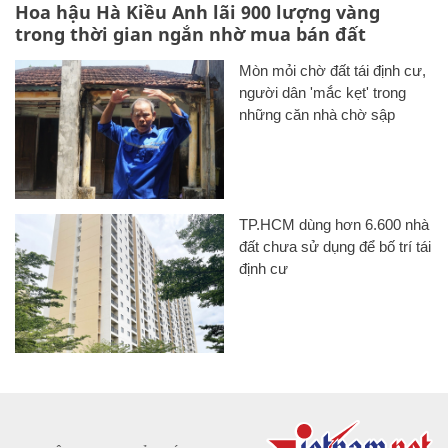
Hoa hậu Hà Kiều Anh lãi 900 lượng vàng
trong thời gian ngắn nhờ mua bán đất
Mòn mỏi chờ đất tái định cư,
người dân 'mắc kẹt' trong
những căn nhà chờ sập
TP.HCM dùng hơn 6.600 nhà
đất chưa sử dụng để bố trí tái
định cư