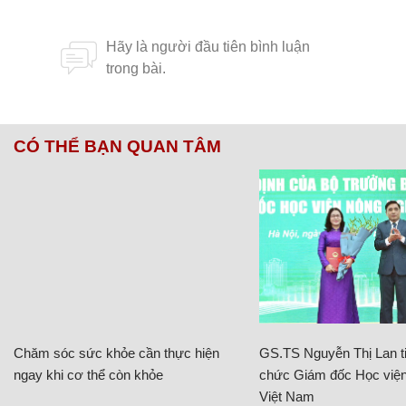
CÓ THỂ BẠN QUAN TÂM
Chăm sóc sức khỏe cần thực hiện
GS.TS Nguyễn Thị Lan ti
ngay khi cơ thể còn khỏe
chức Giám đốc Học viện
Việt Nam