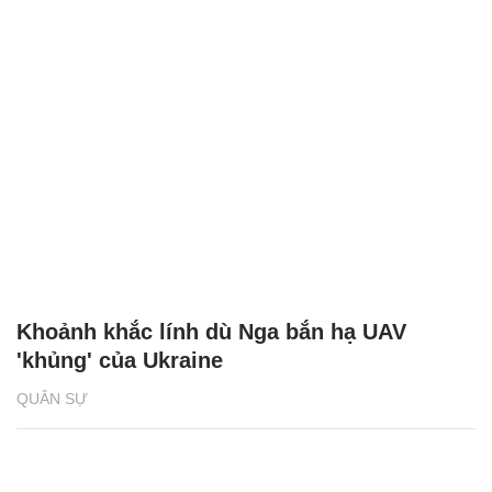
Khoảnh khắc lính dù Nga bắn hạ UAV
'khủng' của Ukraine
QUÂN SỰ