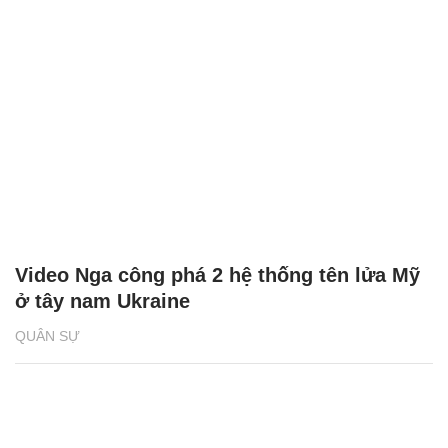
Video Nga công phá 2 hệ thống tên lửa Mỹ
ở tây nam Ukraine
QUÂN SỰ