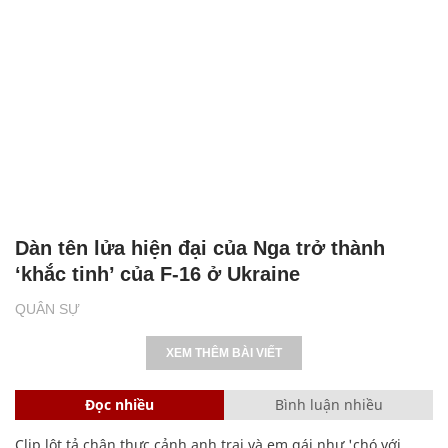
Dàn tên lửa hiện đại của Nga trở thành
‘khắc tinh’ của F-16 ở Ukraine
QUÂN SỰ
XEM THÊM BÀI VIẾT
Đọc nhiều
Bình luận nhiều
Clip lột tả chân thực cảnh anh trai và em gái như 'chó với