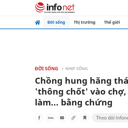
Đời sống
Thị trường
Thế giới
ĐỜI SỐNG
NHỊP SỐNG
Chồng hung hăng thá
'thông chốt' vào chợ,
làm... bằng chứng