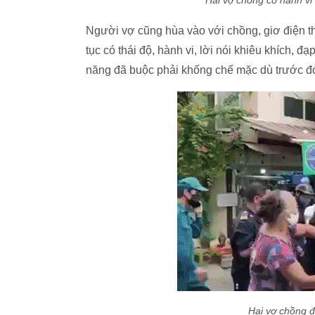
Hai vợ chồng có hành vi 
Người vợ cũng hùa vào với chồng, giơ điện tho
tục có thái độ, hành vi, lời nói khiêu khích, đ
năng đã buộc phải khống chế mặc dù trước đó 
Hai vợ chồng đ