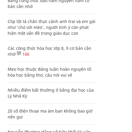
Bảng công thức đạo hàm nguyên hàm cơ
bản cần nhớ
Clip lột tả chân thực cảnh anh trai và em gái
như 'chó với mèo', người tinh ý còn phát
hiện một vấn đề trong giáo dục con
Các công thức hóa học lớp 8, 9 cơ bản cần
nhớ
106
Mẹo học thuộc Bảng tuần hoàn nguyên tố
hóa học bằng thơ, câu nói vui vẻ
Nhiều điểm bất thường ở bằng đại học của
Lý Nhã Kỳ
20 số điện thoại ma ám bạn không bao giờ
nên gọi
Nguyễn Phương Hằng sở hữu khối tài sản