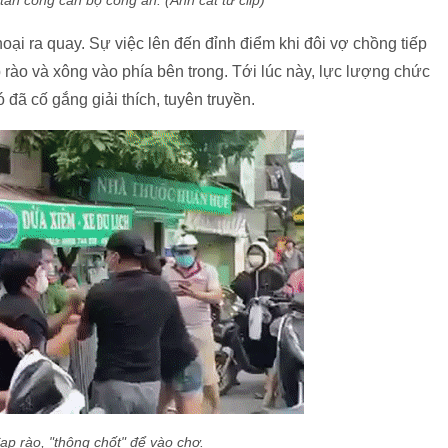
tấn công cán bộ công an. (Ảnh cắt từ clip)
ại ra quay. Sự việc lên đến đỉnh điểm khi đôi vợ chồng tiếp
ạp rào và xông vào phía bên trong. Tới lúc này, lực lượng chức
đã cố gắng giải thích, tuyên truyền.
ạp rào, "thông chốt" để vào chợ.