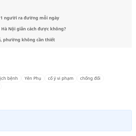
hỉ 1 người ra đường mỗi ngày
úc Hà Nội giãn cách được không?
ã, phường không cần thiết
dịch bệnh
Yên Phụ
cố ý vi phạm
chống đối