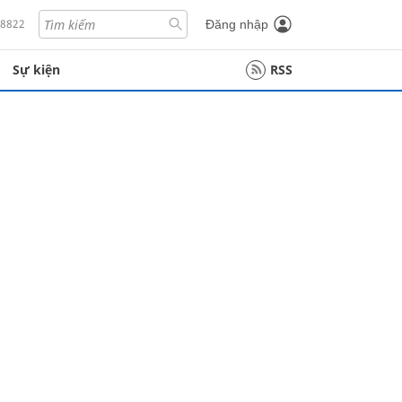
18822
Đăng nhập
Sự kiện
RSS