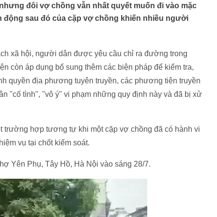
 nhưng đôi vợ chồng vẫn nhất quyết muốn đi vào mặc
nh động sau đó của cặp vợ chồng khiến nhiều người
ách xã hội, người dân được yêu cầu chỉ ra đường trong
ện còn áp dụng bổ sung thêm các biện pháp để kiểm tra,
nh quyền địa phương tuyên truyền, các phương tiện truyền
ân "cố tình", "vô ý" vi phạm những quy định này và đã bị xử
ột trường hợp tương tự khi một cặp vợ chồng đã có hành vi
iệm vụ tại chốt kiểm soát.
 chợ Yên Phụ, Tây Hồ, Hà Nội vào sáng 28/7.