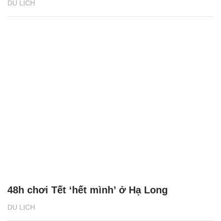
DU LỊCH
48h chơi Tết ‘hết mình’ ở Hạ Long
DU LỊCH