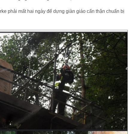
rke phải mất hai ngày để dựng giàn giáo cẩn thận chuẩn bị