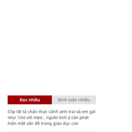
Đọc nhiều
Bình luận nhiều
Clip lột tả chân thực cảnh anh trai và em gái
như 'chó với mèo', người tinh ý còn phát
hiện một vấn đề trong giáo dục con