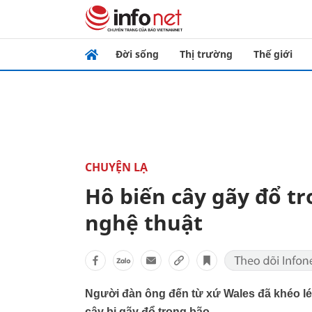
Đời sống
Thị trường
Thế giới
CHUYỆN LẠ
Hô biến cây gãy đổ t
nghệ thuật
Người đàn ông đến từ xứ Wales đã khéo lé
cây bị gãy đổ trong bão.