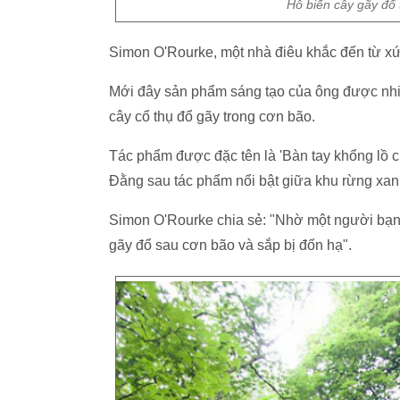
Hô biến cây gãy đổ
Simon O'Rourke, một nhà điêu khắc đến từ xứ
Mới đây sản phẩm sáng tạo của ông được nhiều
cây cổ thụ đổ gãy trong cơn bão.
Tác phẩm được đặc tên là 'Bàn tay khổng lồ c
Đằng sau tác phẩm nổi bật giữa khu rừng xan
Simon O'Rourke chia sẻ: "Nhờ một người bạn, t
gãy đổ sau cơn bão và sắp bị đốn hạ".