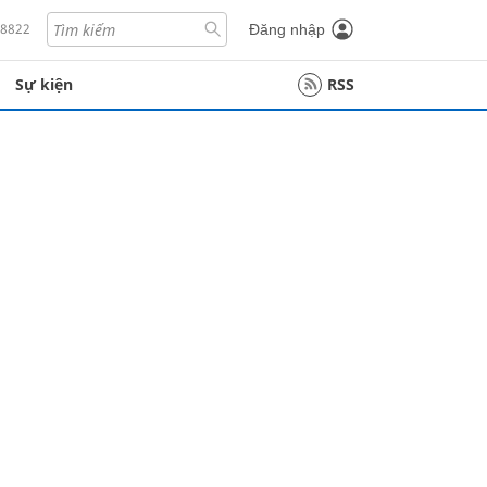
18822
Đăng nhập
Sự kiện
RSS