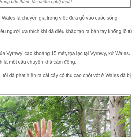
 trong bão thành tác phẩm nghệ thuật
 Wales là chuyên gia trong việc đưa gỗ vào cuộc sống.
 người ưa thích khi đã điêu khắc tạo ra bàn tay khổng lồ từ
ủa Vyrnwy' cao khoảng 15 mét, tọa lạc tại Vyrnwy, xứ Wales.
h là một câu chuyện khá cảm động.
ôi đã phát hiện ra cái cây cổ thụ cao chót vót ở Wales đã bị