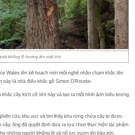
ười khổng lồ hướng lên mặt trời
rce Wales lên kế hoạch mời một nghệ nhân chạm khắc lên
 này là nhà điêu khắc gỗ Simon O'Rourke.
m khắc cây kích cỡ lớn này và tạo ra một hình ảnh biểu tượng
ghiên cứu khu vực và tìm thấy khu rừng chứa cây to được
 vậy, ông đã quyết định đưa ra lựa chọn thực hiện tác phẩm
cho những người khổng lồ và nỗ lực vươn tới bầu trời.