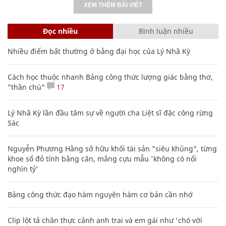
XEM THÊM BÀI VIẾT
Đọc nhiều
Bình luận nhiều
Nhiều điểm bất thường ở bằng đại học của Lý Nhã Kỳ
Cách học thuộc nhanh Bảng công thức lượng giác bằng thơ,
"thần chú"
17
Lý Nhã Kỳ lần đầu tâm sự về người cha Liệt sĩ đặc công rừng
Sác
Nguyễn Phương Hằng sở hữu khối tài sản "siêu khủng", từng
khoe sổ đỏ tính bằng cân, mắng cựu mẫu 'không có nổi
nghìn tỷ'
Bảng công thức đạo hàm nguyên hàm cơ bản cần nhớ
Clip lột tả chân thực cảnh anh trai và em gái như 'chó với