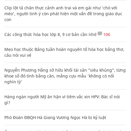
Clip lột tả chân thực cảnh anh trai và em gái như 'chó với
mèo', người tinh ý còn phát hiện một vấn đề trong giáo dục
con
Các công thức hóa học lớp 8, 9 cơ bản cần nhớ
106
Mẹo học thuộc Bảng tuần hoàn nguyên tố hóa học bằng thơ,
câu nói vui vẻ
Nguyễn Phương Hằng sở hữu khối tài sản "siêu khủng", từng
khoe sổ đỏ tính bằng cân, mắng cựu mẫu 'không có nổi
nghìn tỷ'
Hàng ngàn người Mỹ ân hận vì tiêm vắc xin HPV: Bác sĩ nói
gì?
Phó Đoàn ĐBQH Hà Giang Vương Ngọc Hà bị kỷ luật