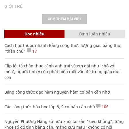
GIỚI TRẺ
XEM THÊM BÀI VIẾT
Đọc nhiều
Bình luận nhiều
Cách học thuộc nhanh Bảng công thức lượng giác bằng thơ,
"thần chú"
17
Clip lột tả chân thực cảnh anh trai và em gái như 'chó với
mèo', người tinh ý còn phát hiện một vấn đề trong giáo dục
con
Bảng công thức đạo hàm nguyên hàm cơ bản cần nhớ
Các công thức hóa học lớp 8, 9 cơ bản cần nhớ
106
Nguyễn Phương Hằng sở hữu khối tài sản "siêu khủng", từng
khoe sổ đỏ tính bằng cân, mắng cựu mẫu 'không có nổi