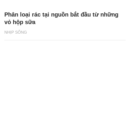
Phân loại rác tại nguồn bắt đầu từ những
vỏ hộp sữa
NHỊP SỐNG