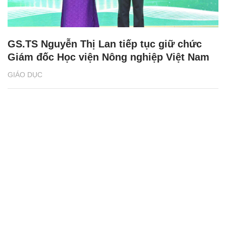
GS.TS Nguyễn Thị Lan tiếp tục giữ chức
Giám đốc Học viện Nông nghiệp Việt Nam
GIÁO DỤC