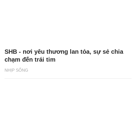
SHB - nơi yêu thương lan tỏa, sự sẻ chia
chạm đến trái tim
NHỊP SỐNG
Diễn viên Võ Hoài Nam: 5 bố con luôn an