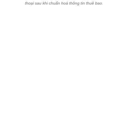
Sáng 28/3, cửa hàng giao dịch Vinaphone tại phố Huỳnh Thúc
Kháng (quận Đống Đa) có hàng chục người xếp hàng chờ đến
lượt làm thủ tục chuẩn hoá thông tin thuê bao theo yêu cầu của
Chính phủ.