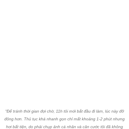
“Để tránh thời gian đợi chờ, 11h tôi mới bắt đầu đi làm, lúc này đỡ
đông hơn. Thủ tục khá nhanh gọn chỉ mất khoảng 1-2 phút nhưng
hơi bất tiện, do phải chụp ảnh cá nhân và căn cước tôi đã không
thể làm thủ tục hộ người thân”, chị Lan chia sẻ.