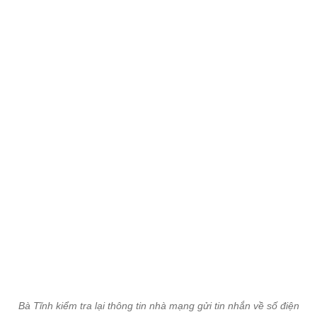
Bà Tĩnh kiểm tra lại thông tin nhà mạng gửi tin nhắn về số điện
thoại sau khi chuẩn hoá thông tin thuê bao.