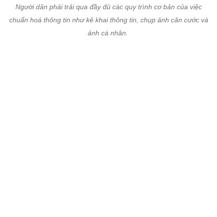
Sau khi nghe thông tin sau ngày 31/3 nếu không chuẩn hoá thông
tin sẽ có nguy cơ bị khoá thuê bao, anh Phan Văn Đức (21 tuổi)