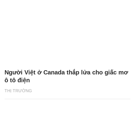
Người Việt ở Canada thắp lửa cho giấc mơ
ô tô điện
THỊ TRƯỜNG