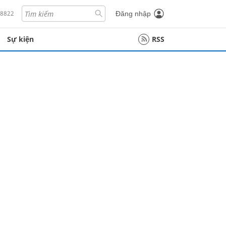
18822
Đăng nhập
Sự kiện
RSS