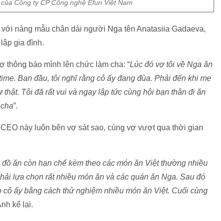
 của Công ty CP Công nghệ Efun Việt Nam
ẹp với nàng mẫu chân dài người Nga tên Anatasiia Gadaeva,
lập gia đình.
ợ thông báo mình lên chức làm cha: “
Lúc đó vợ tôi về Nga ăn
etime. Ban đầu, tôi nghĩ rằng cô ấy đang đùa. Phải đến khi mẹ
ự thật. Tôi đã rất vui và ngay lập tức cùng hội bạn thân đi ăn
 cha
”.
 CEO này luôn bên vợ sát sao, cùng vợ vượt qua thời gian
, đồ ăn còn hạn chế kèm theo các món ăn Việt thường nhiều
 phải lựa chọn rất nhiều món ăn và các quán ăn Nga. Sau đó
o cô ấy bằng cách thử nghiệm nhiều món ăn Việt. Cuối cùng
nh kể lại.