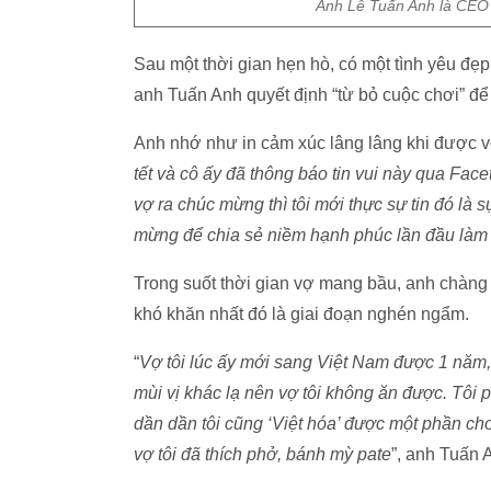
Anh Lê Tuấn Anh là CEO
Sau một thời gian hẹn hò, có một tình yêu đ
anh Tuấn Anh quyết định “từ bỏ cuộc chơi” để 
Anh nhớ như in cảm xúc lâng lâng khi được v
tết và cô ấy đã thông báo tin vui này qua Fac
vợ ra chúc mừng thì tôi mới thực sự tin đó là s
mừng để chia sẻ niềm hạnh phúc lần đầu làm
Trong suốt thời gian vợ mang bầu, anh chàng
khó khăn nhất đó là giai đoạn nghén ngẩm.
“
Vợ tôi lúc ấy mới sang Việt Nam được 1 năm
mùi vị khác lạ nên vợ tôi không ăn được. Tôi
dần dần tôi cũng ‘Việt hóa’ được một phần ch
vợ tôi đã thích phở, bánh mỳ pate
”, anh Tuấn A