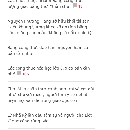
Cách học thuộc nhanh Bảng công thức
lượng giác bằng thơ, "thần chú"
17
Nguyễn Phương Hằng sở hữu khối tài sản
"siêu khủng", từng khoe sổ đỏ tính bằng
cân, mắng cựu mẫu 'không có nổi nghìn tỷ'
Bảng công thức đạo hàm nguyên hàm cơ
bản cần nhớ
Các công thức hóa học lớp 8, 9 cơ bản cần
nhớ
106
Clip lột tả chân thực cảnh anh trai và em gái
như 'chó với mèo', người tinh ý còn phát
hiện một vấn đề trong giáo dục con
Lý Nhã Kỳ lần đầu tâm sự về người cha Liệt
sĩ đặc công rừng Sác