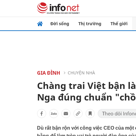
Đời sống
Thị trường
Thế giới
GIA ĐÌNH
CHUYỆN NHÀ
Chàng trai Việt bận l
Nga đúng chuẩn "chồ
Dù rất bận rộn với công việc CEO của mộ
bằng để làm tròn vai trò người đàn ông của