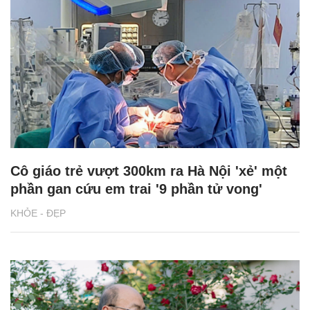
Cô giáo trẻ vượt 300km ra Hà Nội 'xẻ' một
phần gan cứu em trai '9 phần tử vong'
KHỎE - ĐẸP