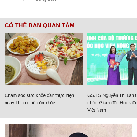
CÓ THỂ BẠN QUAN TÂM
Chăm sóc sức khỏe cần thực hiện
GS.TS Nguyễn Thị Lan ti
ngay khi cơ thể còn khỏe
chức Giám đốc Học viện
Việt Nam