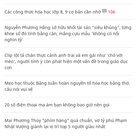
Các công thức hóa học lớp 8, 9 cơ bản cần nhớ
106
Nguyễn Phương Hằng sở hữu khối tài sản "siêu khủng", từng
khoe sổ đỏ tính bằng cân, mắng cựu mẫu 'không có nổi
nghìn tỷ'
Clip lột tả chân thực cảnh anh trai và em gái như 'chó với
mèo', người tinh ý còn phát hiện một vấn đề trong giáo dục
con
Mẹo học thuộc Bảng tuần hoàn nguyên tố hóa học bằng thơ,
câu nói vui vẻ
20 số điện thoại ma ám bạn không bao giờ nên gọi
Mai Phương Thúy "phím hàng" quá chuẩn, vợ tỷ phú Phạm
Nhật Vượng giành lại vị trí top 5 người giàu nhất