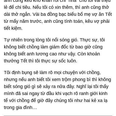
anh cũng kêu khó khăn rồi chỉ “nhả” cho tôi vài triệu
lẻ để chi tiêu. Nếu tôi có xin thêm, thì anh cũng thở
dài thở ngắn. Vài ba đồng bạc biếu bố mẹ vợ ăn Tết
từ mấy năm trước, anh cũng tính toán, kêu vợ phải
tiết kiệm.
Tự nhiên trong lòng tôi nổi sóng gió. Thực sự, tôi
không biết chồng làm giám đốc từ bao giờ cũng
không biết anh lương cao như vậy. Còn khoản
thưởng Tết thì tôi thực sự sốc luôn.
Tôi định bụng sẽ làm rõ mọi chuyện với chồng,
nhưng nếu anh biết tôi xem trộm phong bì thì không
biết sóng gió gì sẽ xảy ra nữa đây. Nghĩ lại tôi thấy
mình đã sai ngay từ đầu khi vạch rõ ranh giới kinh
tế với chồng để giờ đây chúng tôi như hai kẻ xa lạ
trong gia đình…