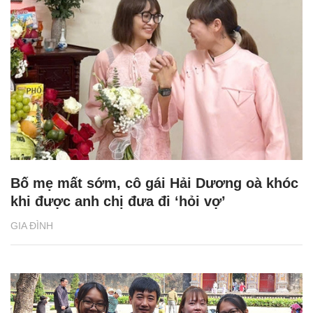
Bố mẹ mất sớm, cô gái Hải Dương oà khóc
khi được anh chị đưa đi ‘hỏi vợ’
GIA ĐÌNH