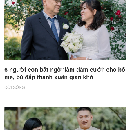
6 người con bất ngờ 'làm đám cưới' cho bố
mẹ, bù đắp thanh xuân gian khó
ĐỜI SỐNG