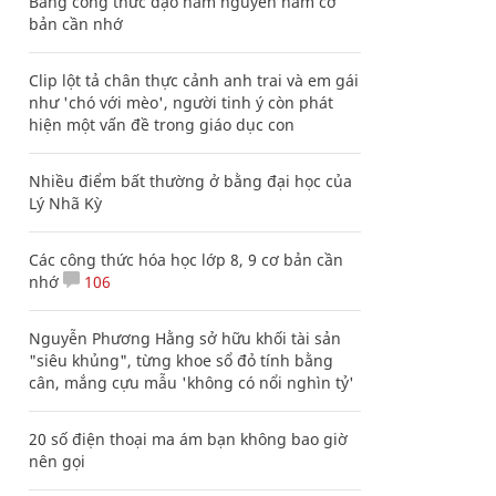
Bảng công thức đạo hàm nguyên hàm cơ
bản cần nhớ
Clip lột tả chân thực cảnh anh trai và em gái
như 'chó với mèo', người tinh ý còn phát
hiện một vấn đề trong giáo dục con
Nhiều điểm bất thường ở bằng đại học của
Lý Nhã Kỳ
Các công thức hóa học lớp 8, 9 cơ bản cần
nhớ
106
Nguyễn Phương Hằng sở hữu khối tài sản
"siêu khủng", từng khoe sổ đỏ tính bằng
cân, mắng cựu mẫu 'không có nổi nghìn tỷ'
20 số điện thoại ma ám bạn không bao giờ
nên gọi