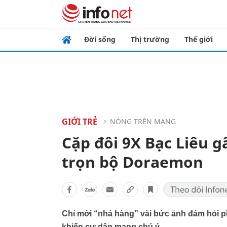
Đời sống
Thị trường
Thế giới
GIỚI TRẺ
NÓNG TRÊN MẠNG
Cặp đôi 9X Bạc Liêu g
trọn bộ Doraemon
Chỉ mới “nhá hàng” vài bức ảnh đám hỏi
khiến cư dân mạng chú ý.