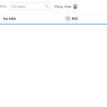
18822
Đăng nhập
Sự kiện
RSS