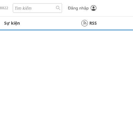
18822
Đăng nhập
Sự kiện
RSS