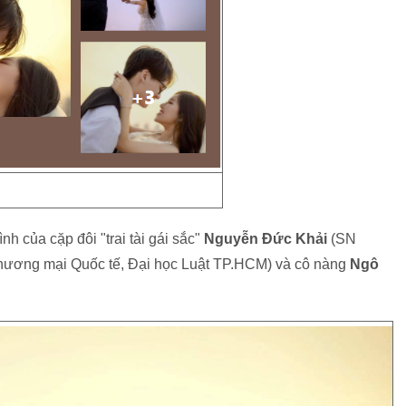
h của cặp đôi "trai tài gái sắc"
Nguyễn Đức Khải
(SN
thương mại Quốc tế, Đại học Luật TP.HCM) và cô nàng
Ngô