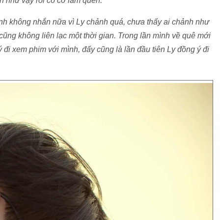
̀n như vậy rồi có cớ làm quen.
 mình không nhắn nữa vì Ly chảnh quá, chưa thấy ai chảnh như
̂n cũng không liên lạc một thời gian. Trong lần mình về quê mới
 đồng ý đi xem phim với mình, đấy cũng là lần đầu tiên Ly đồng ý đi