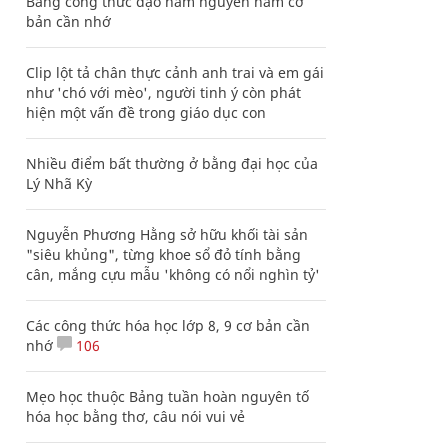
Bảng công thức đạo hàm nguyên hàm cơ
bản cần nhớ
Clip lột tả chân thực cảnh anh trai và em gái
như 'chó với mèo', người tinh ý còn phát
hiện một vấn đề trong giáo dục con
Nhiều điểm bất thường ở bằng đại học của
Lý Nhã Kỳ
Nguyễn Phương Hằng sở hữu khối tài sản
"siêu khủng", từng khoe sổ đỏ tính bằng
cân, mắng cựu mẫu 'không có nổi nghìn tỷ'
Các công thức hóa học lớp 8, 9 cơ bản cần
nhớ
106
Mẹo học thuộc Bảng tuần hoàn nguyên tố
hóa học bằng thơ, câu nói vui vẻ