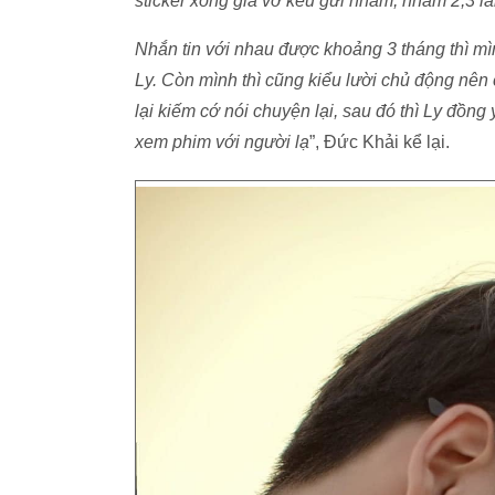
sticker xong giả vờ kêu gửi nhầm, nhầm 2,3 lâ
Nhắn tin với nhau được khoảng 3 tháng thì
Ly. Còn mình thì cũng kiểu lười chủ động ne
lại kiếm cớ nói chuyện lại, sau đó thì Ly
xem phim với người lạ
”, Đức Khải kể lại.