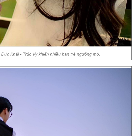
 Đức Khải - Trúc Vy khiến nhiều bạn trẻ ngưỡng mộ.