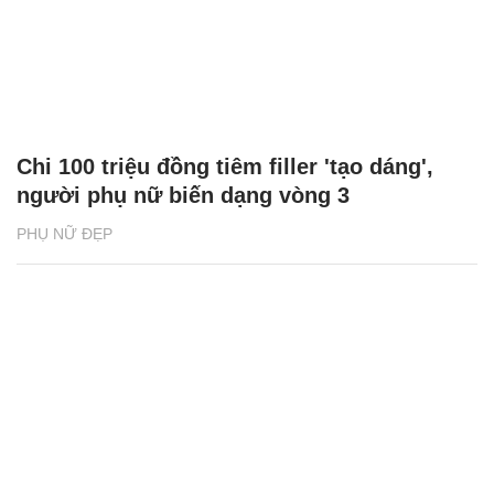
Chi 100 triệu đồng tiêm filler 'tạo dáng',
người phụ nữ biến dạng vòng 3
PHỤ NỮ ĐẸP