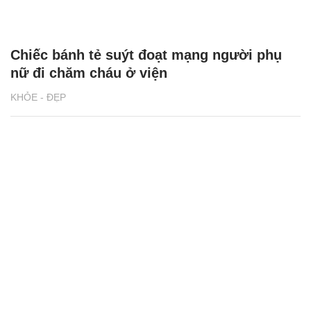
Chiếc bánh tẻ suýt đoạt mạng người phụ
nữ đi chăm cháu ở viện
KHỎE - ĐẸP