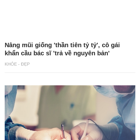
Nâng mũi giống 'thần tiên tỷ tỷ', cô gái
khẩn cầu bác sĩ 'trả về nguyên bản'
KHỎE - ĐẸP