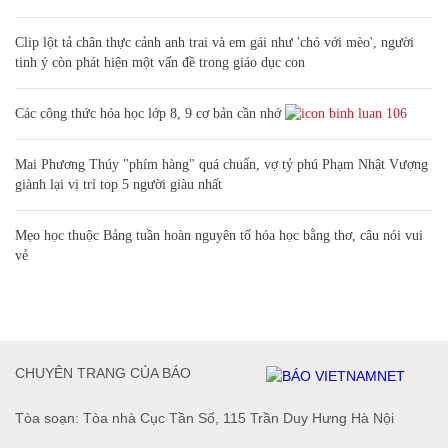
Clip lột tả chân thực cảnh anh trai và em gái như 'chó với mèo', người
tinh ý còn phát hiện một vấn đề trong giáo dục con
Các công thức hóa học lớp 8, 9 cơ bản cần nhớ
106
Mai Phương Thúy "phím hàng" quá chuẩn, vợ tỷ phú Phạm Nhật Vượng
giành lại vị trí top 5 người giàu nhất
Mẹo học thuộc Bảng tuần hoàn nguyên tố hóa học bằng thơ, câu nói vui
vẻ
CHUYÊN TRANG CỦA BÁO
Tòa soạn: Tòa nhà Cục Tần Số, 115 Trần Duy Hưng Hà Nội