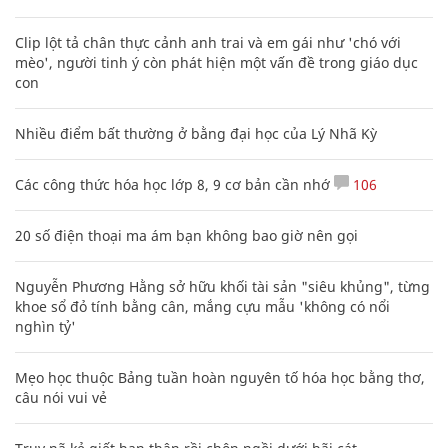
Clip lột tả chân thực cảnh anh trai và em gái như 'chó với
mèo', người tinh ý còn phát hiện một vấn đề trong giáo dục
con
Nhiều điểm bất thường ở bằng đại học của Lý Nhã Kỳ
Các công thức hóa học lớp 8, 9 cơ bản cần nhớ
106
20 số điện thoại ma ám bạn không bao giờ nên gọi
Nguyễn Phương Hằng sở hữu khối tài sản "siêu khủng", từng
khoe sổ đỏ tính bằng cân, mắng cựu mẫu 'không có nổi
nghìn tỷ'
Mẹo học thuộc Bảng tuần hoàn nguyên tố hóa học bằng thơ,
câu nói vui vẻ