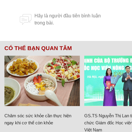
CÓ THỂ BẠN QUAN TÂM
Chăm sóc sức khỏe cần thực hiện
GS.TS Nguyễn Thị Lan ti
ngay khi cơ thể còn khỏe
chức Giám đốc Học viện
Việt Nam