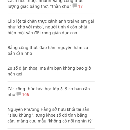
Cách học thuộc nhanh Bảng công thức
lượng giác bằng thơ, "thần chú"
17
Clip lột tả chân thực cảnh anh trai và em gái
như 'chó với mèo', người tinh ý còn phát
hiện một vấn đề trong giáo dục con
Bảng công thức đạo hàm nguyên hàm cơ
bản cần nhớ
20 số điện thoại ma ám bạn không bao giờ
nên gọi
Các công thức hóa học lớp 8, 9 cơ bản cần
nhớ
106
Nguyễn Phương Hằng sở hữu khối tài sản
"siêu khủng", từng khoe sổ đỏ tính bằng
cân, mắng cựu mẫu 'không có nổi nghìn tỷ'