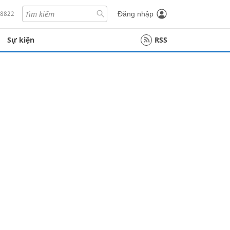
18822
Đăng nhập
Sự kiện
RSS