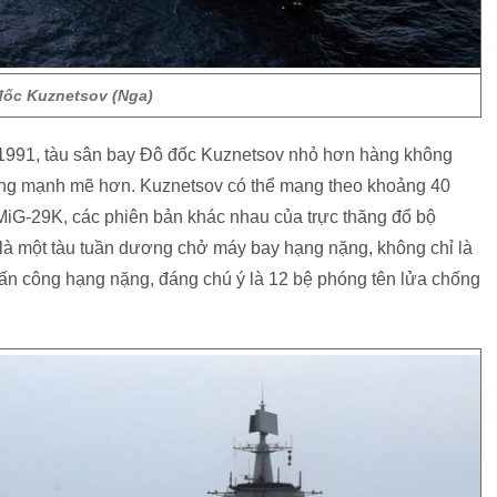
đốc Kuznetsov (Nga)
991, tàu sân bay Đô đốc Kuznetsov nhỏ hơn hàng không
ng mạnh mẽ hơn. Kuznetsov có thể mang theo khoảng 40
MiG-29K, các phiên bản khác nhau của trực thăng đổ bộ
à một tàu tuần dương chở máy bay hạng nặng, không chỉ là
tấn công hạng nặng, đáng chú ý là 12 bệ phóng tên lửa chống