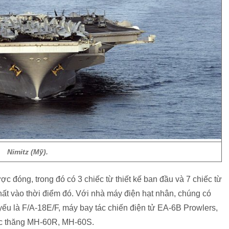
Nimitz (Mỹ).
c đóng, trong đó có 3 chiếc từ thiết kế ban đầu và 7 chiếc từ
 nhất vào thời điểm đó. Với nhà máy điện hạt nhân, chúng có
yếu là F/A-18E/F, máy bay tác chiến điện tử EA-6B Prowlers,
c thăng MH-60R, MH-60S.