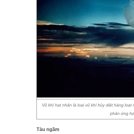
Vũ khí hạt nhân là loại vũ khí hủy diệt hàng l
phản ứng hợ
Tàu ngầm