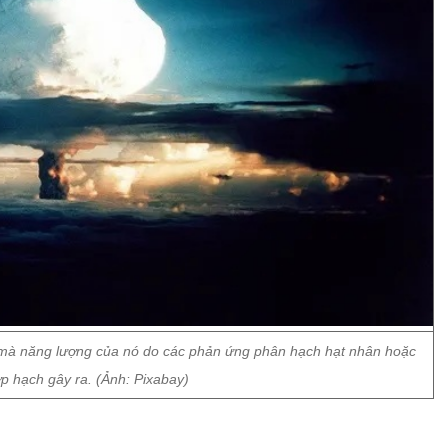
oạt mà năng lượng của nó do các phản ứng phân hạch hạt nhân hoặc
p hạch gây ra. (Ảnh: Pixabay)