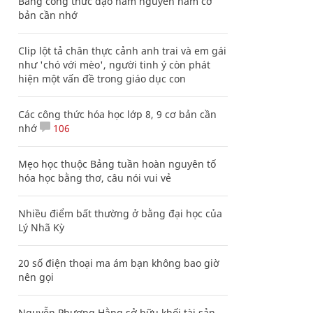
Bảng công thức đạo hàm nguyên hàm cơ
bản cần nhớ
Clip lột tả chân thực cảnh anh trai và em gái
như 'chó với mèo', người tinh ý còn phát
hiện một vấn đề trong giáo dục con
Các công thức hóa học lớp 8, 9 cơ bản cần
nhớ
106
Mẹo học thuộc Bảng tuần hoàn nguyên tố
hóa học bằng thơ, câu nói vui vẻ
Nhiều điểm bất thường ở bằng đại học của
Lý Nhã Kỳ
20 số điện thoại ma ám bạn không bao giờ
nên gọi
Nguyễn Phương Hằng sở hữu khối tài sản