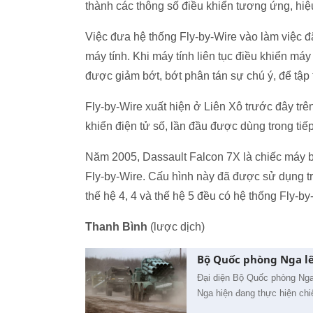
thành các thông số điều khiển tương ứng, hiệu
Việc đưa hệ thống Fly-by-Wire vào làm việc đ
máy tính. Khi máy tính liên tục điều khiển má
được giảm bớt, bớt phân tán sự chú ý, để tập 
Fly-by-Wire xuất hiện ở Liên Xô trước đây trên
khiển điện tử số, lần đầu được dùng trong tiế
Năm 2005, Dassault Falcon 7X là chiếc máy b
Fly-by-Wire. Cấu hình này đã được sử dụng tr
thế hệ 4, 4 và thế hệ 5 đều có hệ thống Fly-by
Thanh Bình
(lược dịch)
Bộ Quốc phòng Nga lên
Đại diện Bộ Quốc phòng Nga 
Nga hiện đang thực hiện chiế