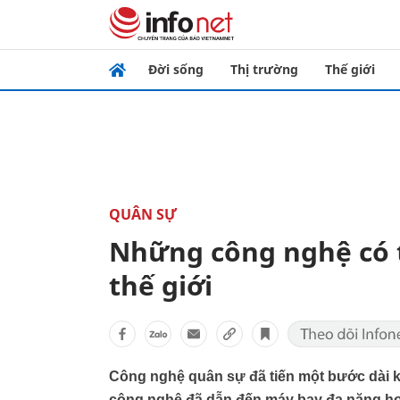
Đời sống
Thị trường
Thế giới
QUÂN SỰ
Những công nghệ có t
thế giới
Công nghệ quân sự đã tiến một bước dài kể
công nghệ đã dẫn đến máy bay đa năng hơ