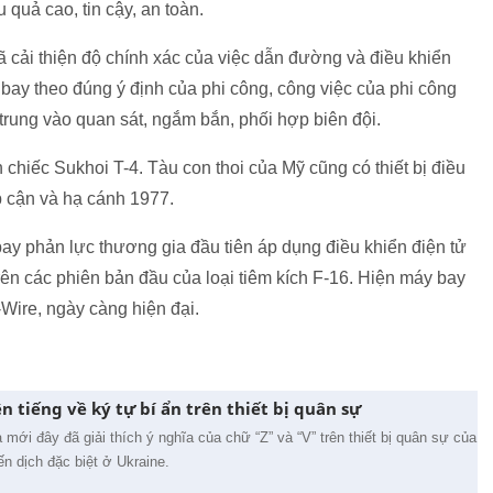
 quả cao, tin cậy, an toàn.
ã cải thiện độ chính xác của việc dẫn đường và điều khiển
y bay theo đúng ý định của phi công, công việc của phi công
trung vào quan sát, ngắm bắn, phối hợp biên đội.
 chiếc Sukhoi T-4. Tàu con thoi của Mỹ cũng có thiết bị điều
p cận và hạ cánh 1977.
ay phản lực thương gia đầu tiên áp dụng điều khiển điện tử
ên các phiên bản đầu của loại tiêm kích F-16. Hiện máy bay
-Wire, ngày càng hiện đại.
 tiếng về ký tự bí ẩn trên thiết bị quân sự
mới đây đã giải thích ý nghĩa của chữ “Z” và “V” trên thiết bị quân sự của
n dịch đặc biệt ở Ukraine.