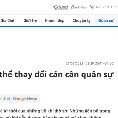
Hotline: 09161
Gia đình
Giới trẻ
Khỏe - đẹp
Chuyện lạ
Quân sự
05/03/2022 08:30 (GMT+07:00)
hể thay đổi cán cân quân sự
 từ thời của những vũ khí thô sơ. Những tiến bộ trong
n, vũ khí dẫn đường bằng laser và máy bay không