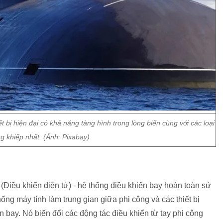
 bị hiện đại có khả năng tàng hình trong lòng biển cùng với các loại
g khiếp nhất. (Ảnh: Pixabay)
(Điều khiển điện tử) - hệ thống điều khiển bay hoàn toàn sử
hống máy tính làm trung gian giữa phi công và các thiết bị
 bay. Nó biến đổi các động tác điều khiển từ tay phi công