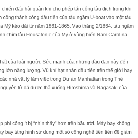
chiến đấu hải quân khi cho phép tấn công tàu địch trong khi
n công thành công đầu tiên của tàu ngầm U-boat vào một tàu
của Mỹ kéo dài từ năm 1861-1865. Vào tháng 2/1864, tàu ngầm
h chìm tàu ​​Housatonic của Mỹ ở vùng biển Nam Carolina.
 nhất của loài người. Sức mạnh của những đầu đạn này đến
g lớn năng lượng. Vũ khí hạt nhân đầu tiên trên thế giới hay
 các nhà vật lý làm việc trong Dự án Manhattan trong Thế
m nguyên tử đã được thả xuống Hiroshima và Nagasaki của
 phi công ít bị “nhìn thấy” hơn trên bầu trời. Máy bay không
áy bay tàng hình sử dụng một số công nghệ tiên tiến để giảm