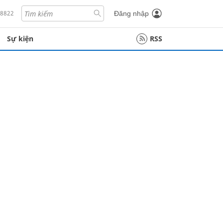
18822
Đăng nhập
Sự kiện
RSS