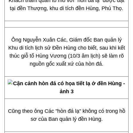
Khách tham quan tò mò với "hòn đá lạ" được đặt
tại đền Thượng, khu di tích đền Hùng, Phú Thọ.
Ông Nguyễn Xuân Các, Giám đốc Ban quản lý
Khu di tích lịch sử Đền Hùng cho biết, sau khi kết
thúc giỗ tổ Hùng Vương (10/3 âm lịch) sẽ làm rõ
nguồn gốc xuất xứ của hòn đá.
Cũng theo ông Các "hòn đá lạ" không có trong hồ
sơ của Ban quản lý đền Hùng.