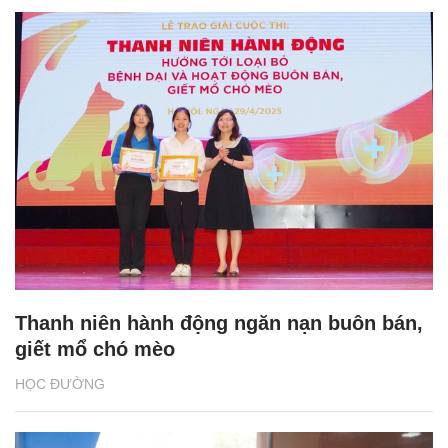
Thanh niên hành động ngăn nạn buôn bán,
giết mổ chó mèo
HỌC ĐƯỜNG