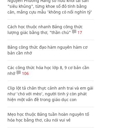
Nguyễn Phương Hằng sở hữu khối tài sản
"siêu khủng", từng khoe sổ đỏ tính bằng
cân, mắng cựu mẫu 'không có nổi nghìn tỷ'
Cách học thuộc nhanh Bảng công thức
lượng giác bằng thơ, "thần chú"
17
Bảng công thức đạo hàm nguyên hàm cơ
bản cần nhớ
Các công thức hóa học lớp 8, 9 cơ bản cần
nhớ
106
Clip lột tả chân thực cảnh anh trai và em gái
như 'chó với mèo', người tinh ý còn phát
hiện một vấn đề trong giáo dục con
Mẹo học thuộc Bảng tuần hoàn nguyên tố
hóa học bằng thơ, câu nói vui vẻ