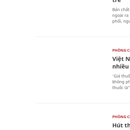
Bản chất 
ngoài ra
phổi, ng
PHÒNG C
Việt 
nhiều 
'Giá thuố
không phả
thuốc lá”
PHÒNG C
Hút th