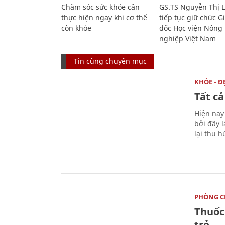
Chăm sóc sức khỏe cần
GS.TS Nguyễn Thị 
thực hiện ngay khi cơ thể
tiếp tục giữ chức 
còn khỏe
đốc Học viện Nông
nghiệp Việt Nam
Tin cùng chuyên mục
KHỎE - Đ
Tất cả
Hiện nay
bởi đây 
lại thu hú
PHÒNG C
Thuốc 
trẻ