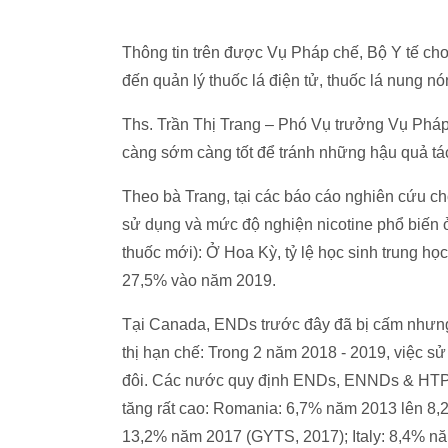
Thông tin trên được Vụ Pháp chế, Bộ Y tế cho b
đến quản lý thuốc lá điện tử, thuốc lá nung n
Ths. Trần Thị Trang – Phó Vụ trưởng Vụ Pháp
càng sớm càng tốt để tránh những hậu quả tác
Theo bà Trang, tại các báo cáo nghiên cứu ch
sử dụng và mức độ nghiện nicotine phổ biến ở
thuốc mới): Ở Hoa Kỳ, tỷ lệ học sinh trung h
27,5% vào năm 2019.
Tại Canada, ENDs trước đây đã bị cấm nhưng 
thị hạn chế: Trong 2 năm 2018 - 2019, việc sử
đôi. Các nước quy định ENDs, ENNDs & HTPs 
tăng rất cao: Romania: 6,7% năm 2013 lên 8
13,2% năm 2017 (GYTS, 2017); Italy: 8,4% 