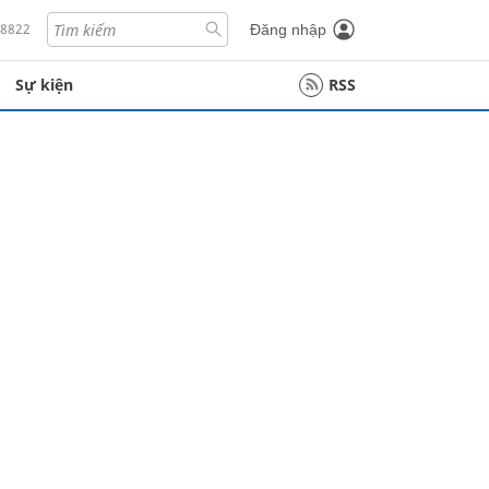
18822
Đăng nhập
Sự kiện
RSS