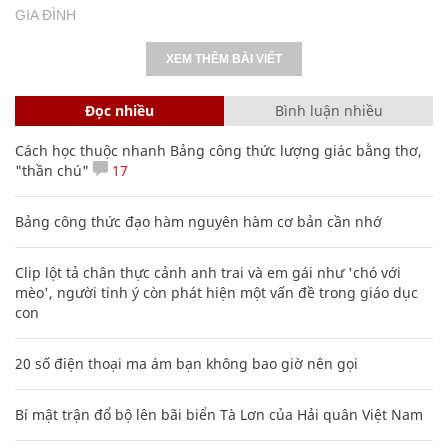
GIA ĐÌNH
XEM THÊM BÀI VIẾT
Đọc nhiều
Bình luận nhiều
Cách học thuộc nhanh Bảng công thức lượng giác bằng thơ,
"thần chú"
17
Bảng công thức đạo hàm nguyên hàm cơ bản cần nhớ
Clip lột tả chân thực cảnh anh trai và em gái như 'chó với
mèo', người tinh ý còn phát hiện một vấn đề trong giáo dục
con
20 số điện thoại ma ám bạn không bao giờ nên gọi
Bí mật trận đổ bộ lên bãi biển Tà Lơn của Hải quân Việt Nam