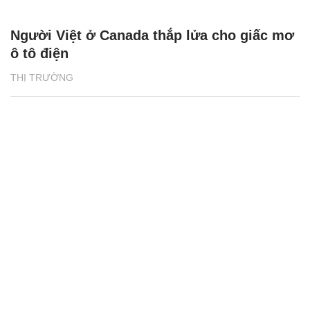
Người Việt ở Canada thắp lửa cho giấc mơ
ô tô điện
THỊ TRƯỜNG