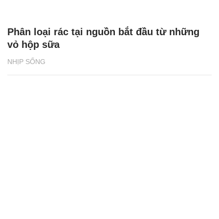
Phân loại rác tại nguồn bắt đầu từ những
vỏ hộp sữa
NHỊP SỐNG