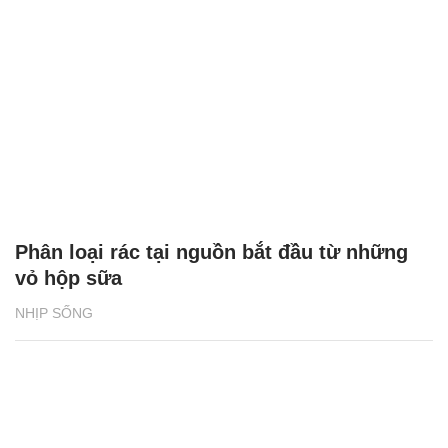
Phân loại rác tại nguồn bắt đầu từ những
vỏ hộp sữa
NHỊP SỐNG