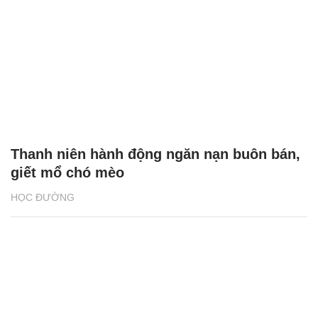
Thanh niên hành động ngăn nạn buôn bán,
giết mổ chó mèo
HỌC ĐƯỜNG