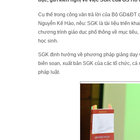
Cụ thể trong công văn trả lời của Bộ GD&Đ
Nguyễn Kế Hào, nêu: SGK là tài liệu triển kha
chương trình giáo dục phổ thông về mục tiêu,
học sinh.
SGK định hướng về phương pháp giảng dạy và 
biên soạn, xuất bản SGK của các tổ chức, cá
pháp luật.