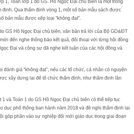
p 1, Toán lớp 1 do GS. Hồ Ngọc Đại chủ biên là một trong
 định. Qua thẩm định vòng 1, một số bản mẫu sách được
số bản mẫu được xếp loại “không đạt”.
 do GS Hồ Ngọc Đại chủ biên, văn bản trả lời của Bộ GD&ĐT
i đến nghe thông báo kết quả, đối thoại với từng hội đồng
Ngọc Đại và cộng sự đã nghe kết luận của các hội đồng và
ị đánh giá “không đạt", nếu các tổ chức, cá nhân có nguyện
ợc xây dựng lại để tổ chức thẩm định, như thẩm định lần
ệt 1 và Toán 1 do GS Hồ Ngọc Đại chủ biên có thể tiếp tục
áo dục phổ thông ban hành năm 2018 và đề nghị thẩm định lại
hội góp phần vào sự nghiệp đổi mới giáo dục trong giai đoạn