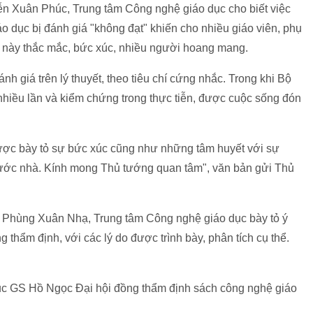
n Xuân Phúc, Trung tâm Công nghệ giáo dục cho biết việc
o dục bị đánh giá "không đạt" khiến cho nhiều giáo viên, phụ
h này thắc mắc, bức xúc, nhiều người hoang mang.
h giá trên lý thuyết, theo tiêu chí cứng nhắc. Trong khi Bộ
hiều lần và kiểm chứng trong thực tiễn, được cuộc sống đón
ược bày tỏ sự bức xúc cũng như những tâm huyết với sự
nước nhà. Kính mong Thủ tướng quan tâm", văn bản gửi Thủ
 Phùng Xuân Nhạ, Trung tâm Công nghệ giáo dục bày tỏ ý
 thẩm định, với các lý do được trình bày, phân tích cụ thể.
 GS Hồ Ngọc Đại hội đồng thẩm định sách công nghệ giáo