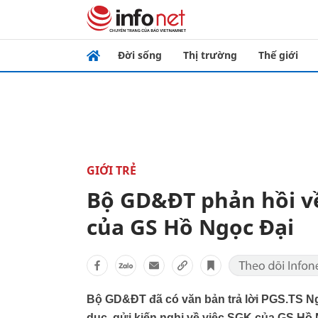
Đời sống
Thị trường
Thế giới
GIỚI TRẺ
Bộ GD&ĐT phản hồi về
của GS Hồ Ngọc Đại
Bộ GD&ĐT đã có văn bản trả lời PGS.TS N
dục, gửi kiến nghị về việc SGK của GS Hồ N