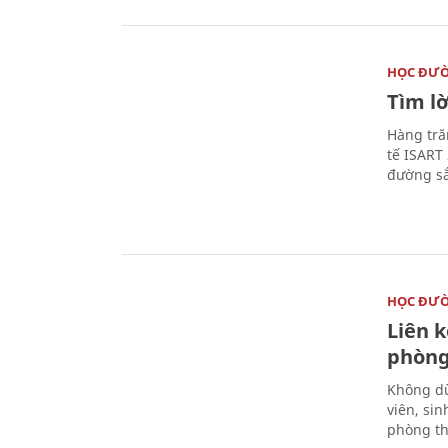
HỌC ĐƯ
Tìm lờ
Hàng tră
tế ISART
đường sắ
HỌC ĐƯ
Liên 
phòng
Không dừ
viên, si
phòng th