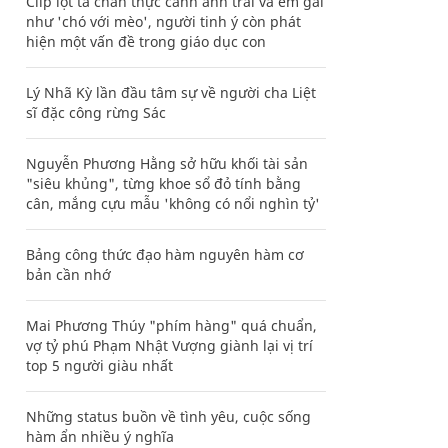
Clip lột tả chân thực cảnh anh trai và em gái
như 'chó với mèo', người tinh ý còn phát
hiện một vấn đề trong giáo dục con
Lý Nhã Kỳ lần đầu tâm sự về người cha Liệt
sĩ đặc công rừng Sác
Nguyễn Phương Hằng sở hữu khối tài sản
"siêu khủng", từng khoe sổ đỏ tính bằng
cân, mắng cựu mẫu 'không có nổi nghìn tỷ'
Bảng công thức đạo hàm nguyên hàm cơ
bản cần nhớ
Mai Phương Thúy "phím hàng" quá chuẩn,
vợ tỷ phú Phạm Nhật Vượng giành lại vị trí
top 5 người giàu nhất
Những status buồn về tình yêu, cuộc sống
hàm ẩn nhiều ý nghĩa