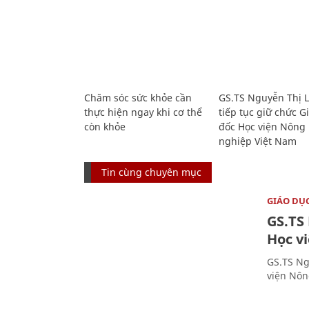
Chăm sóc sức khỏe cần
GS.TS Nguyễn Thị 
thực hiện ngay khi cơ thể
tiếp tục giữ chức 
còn khỏe
đốc Học viện Nông
nghiệp Việt Nam
Tin cùng chuyên mục
GIÁO DỤ
GS.TS
Học v
GS.TS Ng
viện Nôn