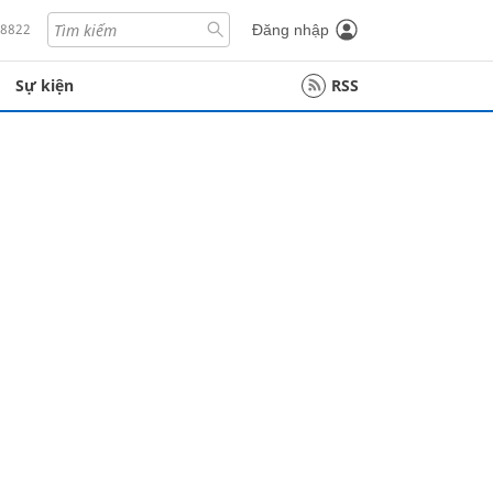
18822
Đăng nhập
Sự kiện
RSS