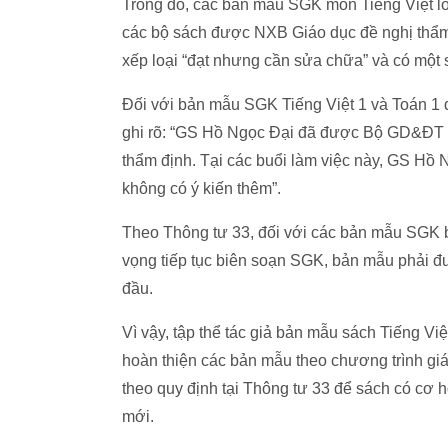
Trong đó, các bản mẫu SGK môn Tiếng Việt lớ
các bộ sách được NXB Giáo dục đề nghị thẩm
xếp loại “đạt nhưng cần sửa chữa” và có một 
Đối với bản mẫu SGK Tiếng Việt 1 và Toán 1
ghi rõ: “GS Hồ Ngọc Đại đã được Bộ GD&ĐT mờ
thẩm định. Tại các buổi làm việc này, GS Hồ 
không có ý kiến thêm”.
Theo Thông tư 33, đối với các bản mẫu SGK b
vọng tiếp tục biên soạn SGK, bản mẫu phải đư
đầu.
Vì vậy, tập thể tác giả bản mẫu sách Tiếng Vi
hoàn thiện các bản mẫu theo chương trình gi
theo quy định tại Thông tư 33 để sách có cơ 
mới.