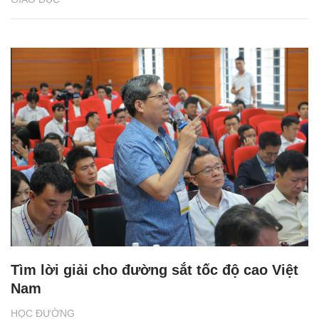
Tìm lời giải cho đường sắt tốc độ cao Việt
Nam
HỌC ĐƯỜNG