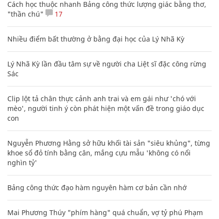
Cách học thuộc nhanh Bảng công thức lượng giác bằng thơ,
"thần chú"
17
Nhiều điểm bất thường ở bằng đại học của Lý Nhã Kỳ
Lý Nhã Kỳ lần đầu tâm sự về người cha Liệt sĩ đặc công rừng
Sác
Clip lột tả chân thực cảnh anh trai và em gái như 'chó với
mèo', người tinh ý còn phát hiện một vấn đề trong giáo dục
con
Nguyễn Phương Hằng sở hữu khối tài sản "siêu khủng", từng
khoe sổ đỏ tính bằng cân, mắng cựu mẫu 'không có nổi
nghìn tỷ'
Bảng công thức đạo hàm nguyên hàm cơ bản cần nhớ
Mai Phương Thúy "phím hàng" quá chuẩn, vợ tỷ phú Phạm