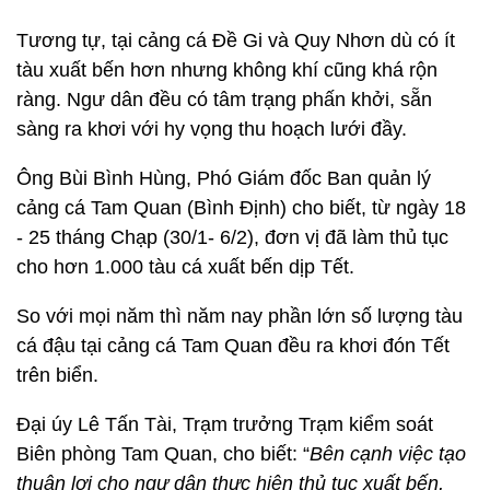
Tương tự, tại cảng cá Đề Gi và Quy Nhơn dù có ít
tàu xuất bến hơn nhưng không khí cũng khá rộn
ràng. Ngư dân đều có tâm trạng phấn khởi, sẵn
sàng ra khơi với hy vọng thu hoạch lưới đầy.
Ông Bùi Bình Hùng, Phó Giám đốc Ban quản lý
cảng cá Tam Quan (Bình Định) cho biết, từ ngày 18
- 25 tháng Chạp (30/1- 6/2), đơn vị đã làm thủ tục
cho hơn 1.000 tàu cá xuất bến dịp Tết.
So với mọi năm thì năm nay phần lớn số lượng tàu
cá đậu tại cảng cá Tam Quan đều ra khơi đón Tết
trên biển.
Đại úy Lê Tấn Tài, Trạm trưởng Trạm kiểm soát
Biên phòng Tam Quan, cho biết: “
Bên cạnh việc tạo
thuận lợi cho ngư dân thực hiện thủ tục xuất bến,