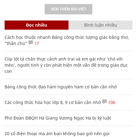
XEM THÊM BÀI VIẾT
Đọc nhiều
Bình luận nhiều
Cách học thuộc nhanh Bảng công thức lượng giác bằng thơ,
"thần chú"
17
Clip lột tả chân thực cảnh anh trai và em gái như 'chó với
mèo', người tinh ý còn phát hiện một vấn đề trong giáo dục
con
Bảng công thức đạo hàm nguyên hàm cơ bản cần nhớ
Các công thức hóa học lớp 8, 9 cơ bản cần nhớ
106
Phó Đoàn ĐBQH Hà Giang Vương Ngọc Hà bị kỷ luật
20 số điện thoại ma ám bạn không bao giờ nên gọi