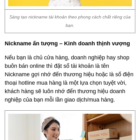
Sáng tạo nickname tài khoản theo phong cách chất riêng của
bạn.
Nickname ấn tượng – Kinh doanh thịnh vượng
Nếu bạn là chủ cửa hàng, doanh nghiệp hay shop
buôn bán online thì đặt số tài khoản là tên
Nickname gợi nhớ đến thương hiệu hoặc là số điện
thoại hotline mua hàng là một lựa chọn tuyệt vời,
khách hàng sẽ luôn nhớ đến thương hiệu doanh
nghiệp của bạn mỗi lần giao dịch/mua hàng.