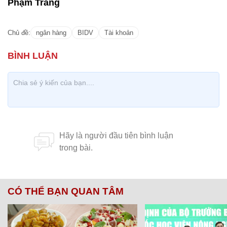
Phạm Trang
Chủ đề:
ngân hàng
BIDV
Tài khoản
CÓ THỂ BẠN QUAN TÂM