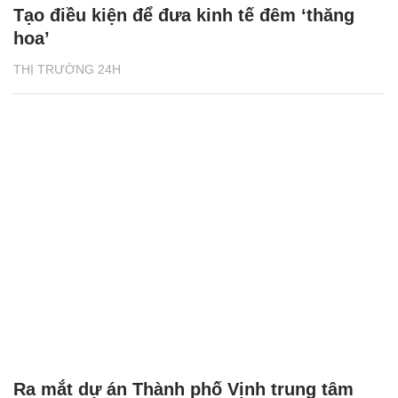
Tạo điều kiện để đưa kinh tế đêm ‘thăng
hoa’
THỊ TRƯỜNG 24H
Ra mắt dự án Thành phố Vịnh trung tâm