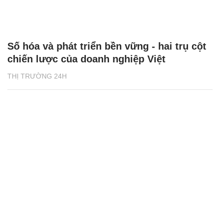
Số hóa và phát triển bền vững - hai trụ cột
chiến lược của doanh nghiệp Việt
THỊ TRƯỜNG 24H