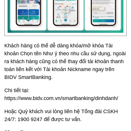
Khách hàng có thể dễ dàng khóa/mở khóa Tài
khoản Chọn tên Như ý theo nhu cầu sử dụng, ngoài
ra khách hàng cũng có thể thay đổi tài khoản thanh
toán liên kết với Tài khoản Nickname ngay trên
BIDV SmartBanking.
Chi tiết tại:
https://www.bidv.com.vn/smartbanking/dinhdanh/
Hoặc Quý khách vui lòng liên hệ Tổng đài CSKH
24/7: 1900 9247 để được tư vấn.