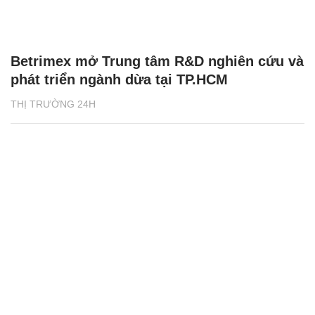
Betrimex mở Trung tâm R&D nghiên cứu và
phát triển ngành dừa tại TP.HCM
THỊ TRƯỜNG 24H