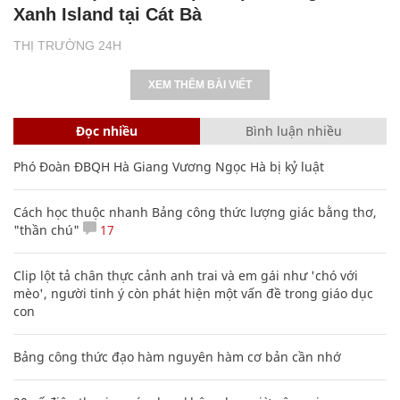
Xanh Island tại Cát Bà
THỊ TRƯỜNG 24H
XEM THÊM BÀI VIẾT
Đọc nhiều
Bình luận nhiều
Phó Đoàn ĐBQH Hà Giang Vương Ngọc Hà bị kỷ luật
Cách học thuộc nhanh Bảng công thức lượng giác bằng thơ,
"thần chú"
17
Clip lột tả chân thực cảnh anh trai và em gái như 'chó với
mèo', người tinh ý còn phát hiện một vấn đề trong giáo dục
con
Bảng công thức đạo hàm nguyên hàm cơ bản cần nhớ