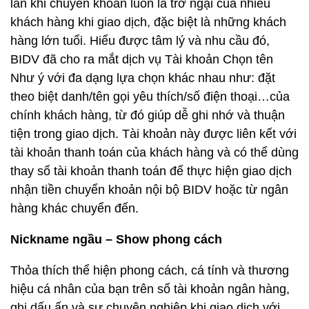
lẫn khi chuyển khoản luôn là trở ngại của nhiều
khách hàng khi giao dịch, đặc biệt là những khách
hàng lớn tuổi. Hiểu được tâm lý và nhu cầu đó,
BIDV đã cho ra mắt dịch vụ Tài khoản Chọn tên
Như ý với đa dạng lựa chọn khác nhau như: đặt
theo biệt danh/tên gọi yêu thích/số điện thoại…của
chính khách hàng, từ đó giúp dễ ghi nhớ và thuận
tiện trong giao dịch. Tài khoản này được liên kết với
tài khoản thanh toán của khách hàng và có thể dùng
thay số tài khoản thanh toán để thực hiện giao dịch
nhận tiền chuyển khoản nội bộ BIDV hoặc từ ngân
hàng khác chuyển đến.
Nickname ngầu – Show phong cách
Thỏa thích thể hiện phong cách, cá tính và thương
hiệu cá nhân của bạn trên số tài khoản ngân hàng,
ghi dấu ấn và sự chuyên nghiệp khi giao dịch với