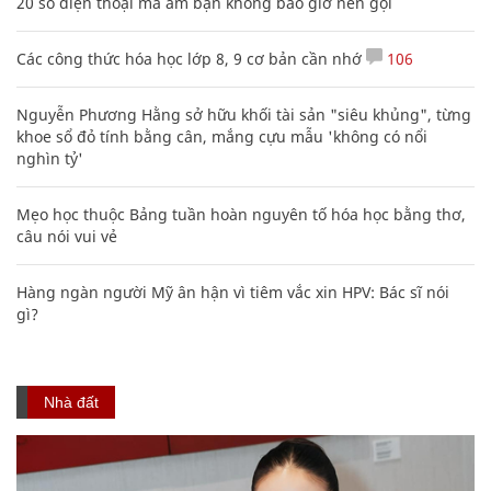
20 số điện thoại ma ám bạn không bao giờ nên gọi
Các công thức hóa học lớp 8, 9 cơ bản cần nhớ
106
Nguyễn Phương Hằng sở hữu khối tài sản "siêu khủng", từng
khoe sổ đỏ tính bằng cân, mắng cựu mẫu 'không có nổi
nghìn tỷ'
Mẹo học thuộc Bảng tuần hoàn nguyên tố hóa học bằng thơ,
câu nói vui vẻ
Hàng ngàn người Mỹ ân hận vì tiêm vắc xin HPV: Bác sĩ nói
gì?
Nhà đất