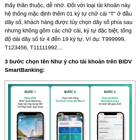
thấy thân thuộc, dễ nhớ. Đối với loại tài khoản này
hệ thống mặc định thêm 01 ký tự chữ cái “T” ở đầu
dãy số, khách hàng được tùy chọn dãy số phía sau
nhưng không gồm các chữ cái, ký tự đặc biệt, tổng
độ dài dãy số từ 4 đến 19 ký tự. Ví dụ: T999999,
T123456, T11111992…
3 bước chọn tên Như ý cho tài khoản trên BIDV
SmartBanking: