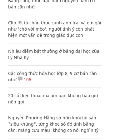
Bảng công thức đạo hàm nguyên hàm cơ
bản cần nhớ
Clip lột tả chân thực cảnh anh trai và em gái
như 'chó với mèo', người tinh ý còn phát
hiện một vấn đề trong giáo dục con
Nhiều điểm bất thường ở bằng đại học của
Lý Nhã Kỳ
Các công thức hóa học lớp 8, 9 cơ bản cần
nhớ
106
20 số điện thoại ma ám bạn không bao giờ
nên gọi
Nguyễn Phương Hằng sở hữu khối tài sản
"siêu khủng", từng khoe sổ đỏ tính bằng
cân, mắng cựu mẫu 'không có nổi nghìn tỷ'