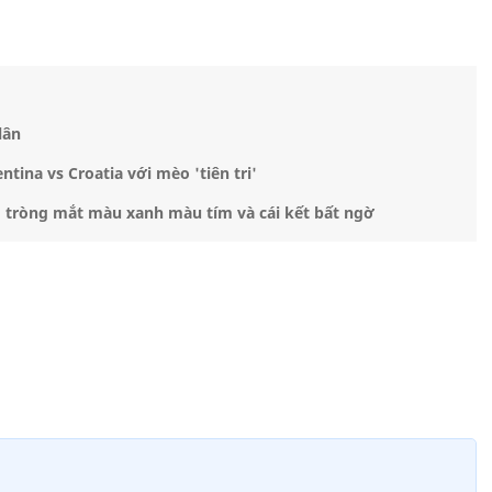
lân
ina vs Croatia với mèo 'tiên tri'
m tròng mắt màu xanh màu tím và cái kết bất ngờ