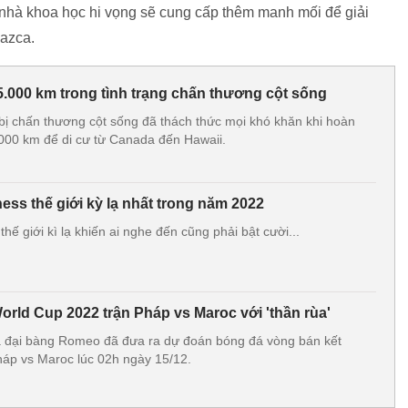
 nhà khoa học hi vọng sẽ cung cấp thêm manh mối để giải
Nazca.
5.000 km trong tình trạng chấn thương cột sống
 bị chấn thương cột sống đã thách thức mọi khó khăn khi hoàn
000 km để di cư từ Canada đến Hawaii.
ss thế giới kỳ lạ nhất trong năm 2022
hế giới kì lạ khiến ai nghe đến cũng phải bật cười...
rld Cup 2022 trận Pháp vs Maroc với 'thần rùa'
a và đại bàng Romeo đã đưa ra dự đoán bóng đá vòng bán kết
áp vs Maroc lúc 02h ngày 15/12.