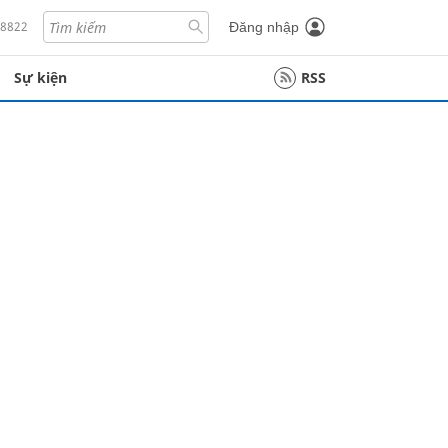
18822
Đăng nhập
Sự kiện
RSS