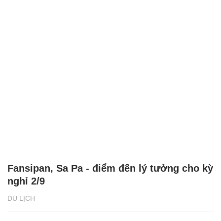
Fansipan, Sa Pa - điểm đến lý tưởng cho kỳ
nghỉ 2/9
DU LỊCH