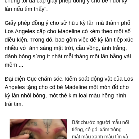
chúng tôi đã cấp giấy phép đồng ý cho bé nuôi kỳ
lân nếu tìm thấy".
Giấy phép đồng ý cho sở hữu kỳ lân mà thành phố
Los Angeles cấp cho Madeline có kèm theo một số
điều kiện. Trong đó, bao gồm việc để kỳ lân tiếp xúc
nhiều với ánh sáng mặt trời, cầu vồng, ánh trắng,
đánh bóng sừng ít nhất mỗi tháng một lần bằng vải
mềm ...
Đại diện Cục chăm sóc, kiểm soát động vật của Los
Angeles tặng cho cô bé Madeline một món đồ chơi
kỳ lân nhồi bông, một thẻ kim loại màu hồng hình
trái tim.
Bắt chước người mẫu nổi
tiếng, cô gái xăm tròng
mắt màu xanh màu tím và