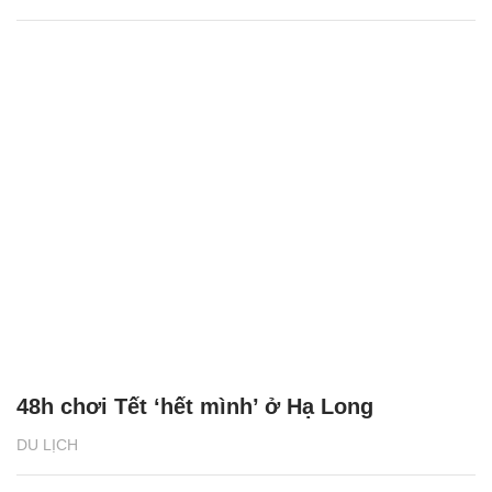
48h chơi Tết ‘hết mình’ ở Hạ Long
DU LỊCH