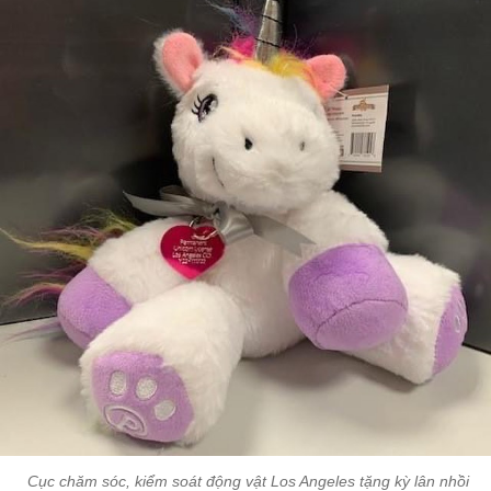
Cục chăm sóc, kiểm soát động vật Los Angeles tặng kỳ lân nhồi