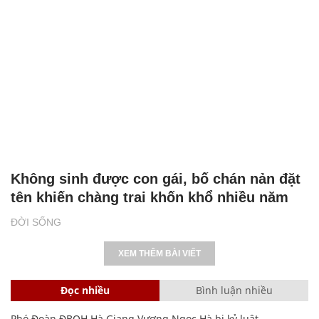
Không sinh được con gái, bố chán nản đặt
tên khiến chàng trai khốn khổ nhiều năm
ĐỜI SỐNG
XEM THÊM BÀI VIẾT
Đọc nhiều
Bình luận nhiều
Phó Đoàn ĐBQH Hà Giang Vương Ngọc Hà bị kỷ luật