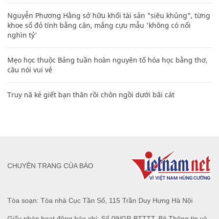
Nguyễn Phương Hằng sở hữu khối tài sản "siêu khủng", từng
khoe sổ đỏ tính bằng cân, mắng cựu mẫu 'không có nổi
nghìn tỷ'
Mẹo học thuộc Bảng tuần hoàn nguyên tố hóa học bằng thơ,
câu nói vui vẻ
Truy nã kẻ giết bạn thân rồi chôn ngồi dưới bãi cát
CHUYÊN TRANG CỦA BÁO
Tòa soạn: Tòa nhà Cục Tần Số, 115 Trần Duy Hưng Hà Nội
Giấy phép hoạt động báo chí: Số 09/GP-BTTTT, Bộ Thông tin và