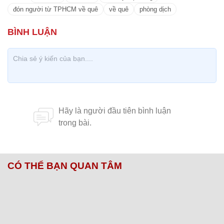
đón người từ TPHCM về quê
về quê
phòng dịch
CÓ THỂ BẠN QUAN TÂM