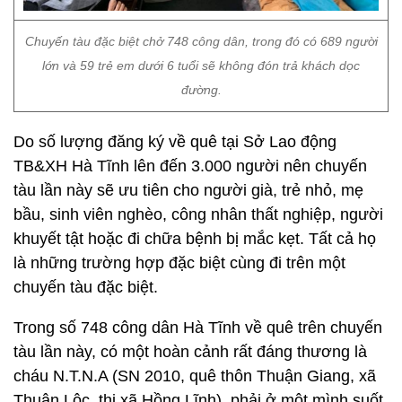
Chuyến tàu đặc biệt chở 748 công dân, trong đó có 689 người
lớn và 59 trẻ em dưới 6 tuổi sẽ không đón trả khách dọc
đường.
Do số lượng đăng ký về quê tại Sở Lao động
TB&XH Hà Tĩnh lên đến 3.000 người nên chuyến
tàu lần này sẽ ưu tiên cho người già, trẻ nhỏ, mẹ
bầu, sinh viên nghèo, công nhân thất nghiệp, người
khuyết tật hoặc đi chữa bệnh bị mắc kẹt. Tất cả họ
là những trường hợp đặc biệt cùng đi trên một
chuyến tàu đặc biệt.
Trong số 748 công dân Hà Tĩnh về quê trên chuyến
tàu lần này, có một hoàn cảnh rất đáng thương là
cháu N.T.N.A (SN 2010, quê thôn Thuận Giang, xã
Thuận Lộc, thị xã Hồng Lĩnh), phải ở một mình suốt