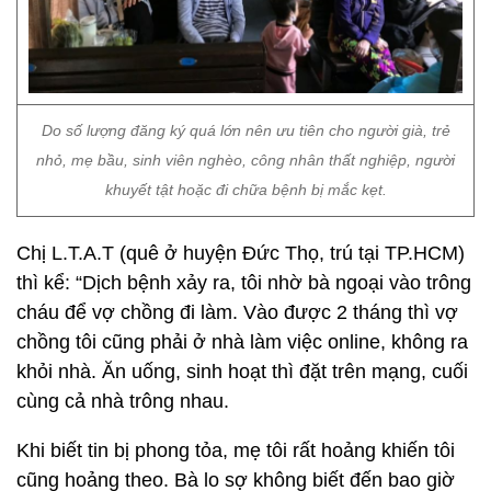
Do số lượng đăng ký quá lớn nên ưu tiên cho người già, trẻ
nhỏ, mẹ bầu, sinh viên nghèo, công nhân thất nghiệp, người
khuyết tật hoặc đi chữa bệnh bị mắc kẹt.
Chị L.T.A.T (quê ở huyện Đức Thọ, trú tại TP.HCM)
thì kể: “Dịch bệnh xảy ra, tôi nhờ bà ngoại vào trông
cháu để vợ chồng đi làm. Vào được 2 tháng thì vợ
chồng tôi cũng phải ở nhà làm việc online, không ra
khỏi nhà. Ăn uống, sinh hoạt thì đặt trên mạng, cuối
cùng cả nhà trông nhau.
Khi biết tin bị phong tỏa, mẹ tôi rất hoảng khiến tôi
cũng hoảng theo. Bà lo sợ không biết đến bao giờ