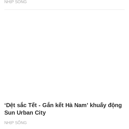
NHỊP SỐNG
‘Dệt sắc Tết - Gắn kết Hà Nam’ khuấy động
Sun Urban City
NHỊP SỐNG