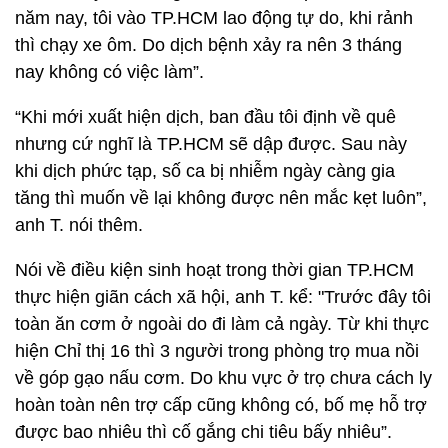
năm nay, tôi vào TP.HCM lao động tự do, khi rảnh
thì chạy xe ôm. Do dịch bệnh xảy ra nên 3 tháng
nay không có việc làm”.
“Khi mới xuất hiện dịch, ban đầu tôi định về quê
nhưng cứ nghĩ là TP.HCM sẽ dập được. Sau này
khi dịch phức tạp, số ca bị nhiễm ngày càng gia
tăng thì muốn về lại không được nên mắc kẹt luôn”,
anh T. nói thêm.
Nói về điều kiện sinh hoạt trong thời gian TP.HCM
thực hiện giãn cách xã hội, anh T. kể: "Trước đây tôi
toàn ăn cơm ở ngoài do đi làm cả ngày. Từ khi thực
hiện Chỉ thị 16 thì 3 người trong phòng trọ mua nồi
về góp gạo nấu cơm. Do khu vực ở trọ chưa cách ly
hoàn toàn nên trợ cấp cũng không có, bố mẹ hỗ trợ
được bao nhiêu thì cố gắng chi tiêu bấy nhiêu”.