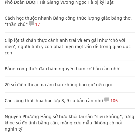
Phó Đoàn ĐBQH Hà Giang Vương Ngọc Hà bị kỷ luật
Cách học thuộc nhanh Bảng công thức lượng giác bằng thơ,
"thần chú"
17
Clip lột tả chân thực cảnh anh trai và em gái như 'chó với
mèo', người tinh ý còn phát hiện một vấn đề trong giáo dục
con
Bảng công thức đạo hàm nguyên hàm cơ bản cần nhớ
20 số điện thoại ma ám bạn không bao giờ nên gọi
Các công thức hóa học lớp 8, 9 cơ bản cần nhớ
106
Nguyễn Phương Hằng sở hữu khối tài sản "siêu khủng", từng
khoe sổ đỏ tính bằng cân, mắng cựu mẫu 'không có nổi
nghìn tỷ'