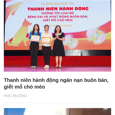
Thanh niên hành động ngăn nạn buôn bán,
giết mổ chó mèo
HỌC ĐƯỜNG