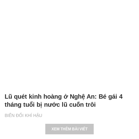
Lũ quét kinh hoàng ở Nghệ An: Bé gái 4
tháng tuổi bị nước lũ cuốn trôi
BIẾN ĐỔI KHÍ HẬU
XEM THÊM BÀI VIẾT