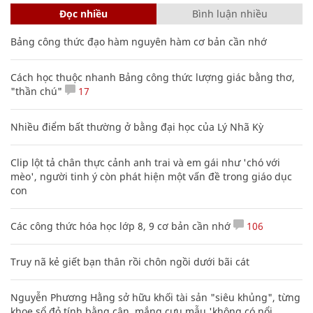
Đọc nhiều
Bình luận nhiều
Bảng công thức đạo hàm nguyên hàm cơ bản cần nhớ
Cách học thuộc nhanh Bảng công thức lượng giác bằng thơ,
"thần chú"
17
Nhiều điểm bất thường ở bằng đại học của Lý Nhã Kỳ
Clip lột tả chân thực cảnh anh trai và em gái như 'chó với
mèo', người tinh ý còn phát hiện một vấn đề trong giáo dục
con
Các công thức hóa học lớp 8, 9 cơ bản cần nhớ
106
Truy nã kẻ giết bạn thân rồi chôn ngồi dưới bãi cát
Nguyễn Phương Hằng sở hữu khối tài sản "siêu khủng", từng
khoe sổ đỏ tính bằng cân, mắng cựu mẫu 'không có nổi