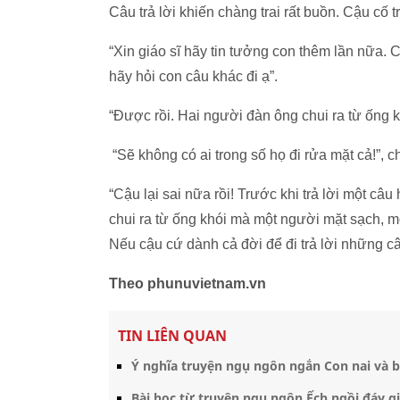
Câu trả lời khiến chàng trai rất buồn. Cậu cố tr
“Xin giáo sĩ hãy tin tưởng con thêm lần nữa.
hãy hỏi con câu khác đi ạ”.
“Được rồi. Hai người đàn ông chui ra từ ống 
“Sẽ không có ai trong số họ đi rửa mặt cả!”, ch
“Cậu lại sai nữa rồi! Trước khi trả lời một câu
chui ra từ ống khói mà một người mặt sạch, m
Nếu cậu cứ dành cả đời để đi trả lời những câ
Theo phunuvietnam.vn
TIN LIÊN QUAN
Ý nghĩa truyện ngụ ngôn ngắn Con nai và b
Bài học từ truyện ngụ ngôn Ếch ngồi đáy g