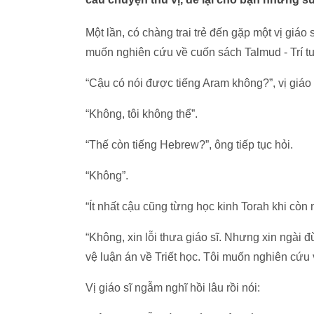
Một lần, có chàng trai trẻ đến gặp một vị giáo
muốn nghiên cứu về cuốn sách Talmud - Trí t
“Cậu có nói được tiếng Aram không?”, vị giáo s
“Không, tôi không thể”.
“Thế còn tiếng Hebrew?”, ông tiếp tục hỏi.
“Không”.
“Ít nhất cậu cũng từng học kinh Torah khi còn n
“Không, xin lỗi thưa giáo sĩ. Nhưng xin ngài 
vệ luận án về Triết học. Tôi muốn nghiên cứu
Vị giáo sĩ ngẫm nghĩ hồi lâu rồi nói: