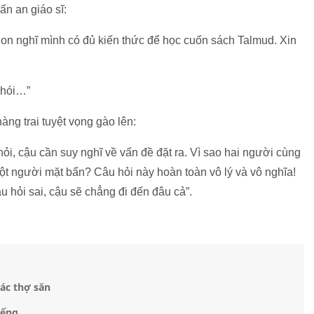
ấn an giáo sĩ:
 Con nghĩ mình có đủ kiến thức để học cuốn sách Talmud. Xin
khói…”
àng trai tuyệt vọng gào lên:
 hỏi, cậu cần suy nghĩ về vấn đề đặt ra. Vì sao hai người cùng
ột người mặt bẩn? Câu hỏi này hoàn toàn vô lý và vô nghĩa!
u hỏi sai, cậu sẽ chẳng đi đến đâu cả”.
ác thợ săn
iếng