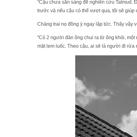
“Cậu chưa sẵn sàng để nghiên cứu Talmud. Đó
trước và nếu cậu có thể vượt qua, tôi sẽ giúp 
Chàng trai nọ đồng ý ngay lập tức. Thấy vậy vị
“Có 2 người đàn ông chui ra từ ống khói, một
mặt lem luốc. Theo cậu, ai sẽ là người đi rửa