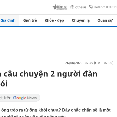
Hotline: 09161
Gia đình
Giới trẻ
Khỏe - đẹp
Chuyện lạ
Quân sự
26/08/2020 07:49 (GMT+07:00)
a câu chuyện 2 người đàn
ói
ông trèo ra từ ống khói chưa? Đây chắc chắn sẽ là một
uy nghĩ sâu sắc về cuộc sống này.