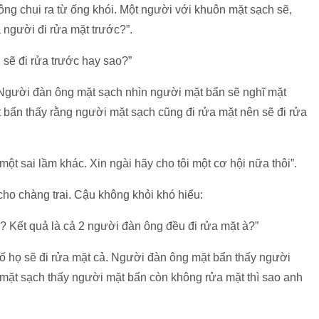
ông chui ra từ ống khói. Một người với khuôn mặt sạch sẽ,
 người đi rửa mặt trước?”.
sẽ đi rửa trước hay sao?”
. Người đàn ông mặt sạch nhìn người mặt bẩn sẽ nghĩ mặt
 bẩn thấy rằng người mặt sạch cũng đi rửa mặt nên sẽ đi rửa
ột sai lầm khác. Xin ngài hãy cho tôi một cơ hội nữa thôi”.
 cho chàng trai. Cậu không khỏi khó hiểu:
 Kết quả là cả 2 người đàn ông đều đi rửa mặt à?”
 số họ sẽ đi rửa mặt cả. Người đàn ông mặt bẩn thấy người
mặt sạch thấy người mặt bẩn còn không rửa mặt thì sao anh