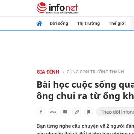
Đời sống
Thị trường
Thế giới
GIA ĐÌNH
CÙNG CON TRƯỞNG THÀNH
Bài học cuộc sống qu
ông chui ra từ ống kh
Bạn từng nghe câu chuyện về 2 người đàn 
câu chuyện thú vị, để lại cho bạn những s