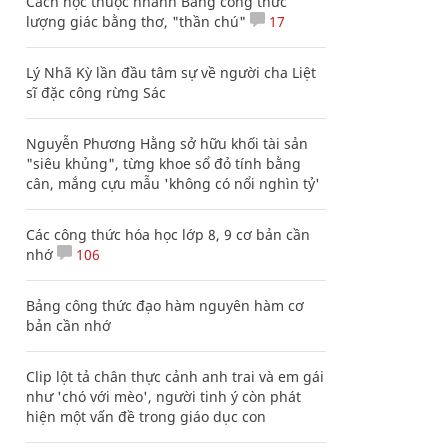
Cách học thuộc nhanh Bảng công thức
lượng giác bằng thơ, "thần chú"
17
Lý Nhã Kỳ lần đầu tâm sự về người cha Liệt
sĩ đặc công rừng Sác
Nguyễn Phương Hằng sở hữu khối tài sản
"siêu khủng", từng khoe sổ đỏ tính bằng
cân, mắng cựu mẫu 'không có nổi nghìn tỷ'
Các công thức hóa học lớp 8, 9 cơ bản cần
nhớ
106
Bảng công thức đạo hàm nguyên hàm cơ
bản cần nhớ
Clip lột tả chân thực cảnh anh trai và em gái
như 'chó với mèo', người tinh ý còn phát
hiện một vấn đề trong giáo dục con