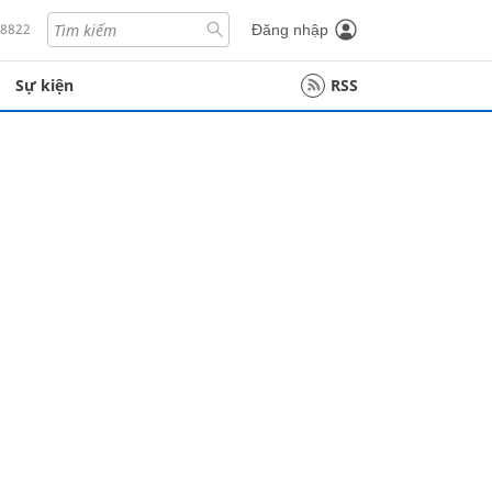
18822
Đăng nhập
Sự kiện
RSS