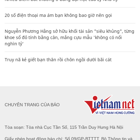
20 số điện thoại ma ám bạn không bao giờ nên gọi
Nguyễn Phương Hằng sở hữu khối tài sản "siêu khủng", từng
khoe sổ đỏ tính bằng cân, mắng cựu mẫu 'không có nổi
nghìn tỷ'
Truy nã kẻ giết bạn thân rồi chôn ngồi dưới bãi cát
CHUYÊN TRANG CỦA BÁO
Tòa soạn: Tòa nhà Cục Tần Số, 115 Trần Duy Hưng Hà Nội
Giấy phép hoạt động báo chí: Số 09/GP-BTTTT, Bộ Thông tin và