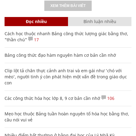
XEM THÊM BÀI VIẾT
Đọc nhiều
Bình luận nhiều
Cách học thuộc nhanh Bảng công thức lượng giác bằng thơ,
"thần chú"
17
Bảng công thức đạo hàm nguyên hàm cơ bản cần nhớ
Clip lột tả chân thực cảnh anh trai và em gái như 'chó với
mèo', người tinh ý còn phát hiện một vấn đề trong giáo dục
con
Các công thức hóa học lớp 8, 9 cơ bản cần nhớ
106
Mẹo học thuộc Bảng tuần hoàn nguyên tố hóa học bằng thơ,
câu nói vui vẻ
Nhiều điểm bất thường ở bằng đại học của Lý Nhã Kỳ