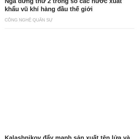
Nga đứng thứ 2 trong số các nước xuất
khẩu vũ khí hàng đầu thế giới
CÔNG NGHỆ QUÂN SỰ
Kalashnikov đẩy mạnh sản xuất tên lửa và