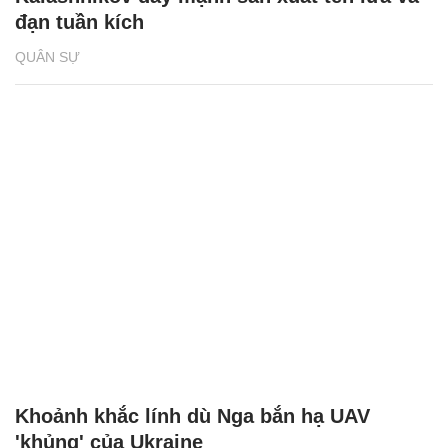
đạn tuần kích
QUÂN SỰ
Khoảnh khắc lính dù Nga bắn hạ UAV
'khủng' của Ukraine