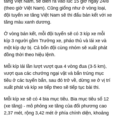
tăng Việt Nam, sẽ diễn ra vào lúc 15 giờ ngày 24/8
(theo giờ Việt Nam). Cũng giống như ở vòng loại,
đội tuyển xe tăng Việt Nam sẽ thi đấu bán kết với xe
tăng màu xanh dương.
Ở vòng bán kết, mỗi đội tuyển sẽ có 3 kíp xe mỗi
kíp 3 người gồm Trưởng xe, pháo thủ và lái xe và
một kíp dự bị. Cả bốn đội cùng nhóm sẽ xuất phát
đồng thời theo hiệu lệnh.
Mỗi kíp lái lần lượt vượt qua 4 vòng đua (3-5 km),
vượt qua các chướng ngại vật và bắn trúng mục
tiêu ở các tuyến bắn, sau đó trở về, dừng xe ở vị trí
xuất phát và kíp xe tiếp theo sẽ tiếp tục bài thi.
Mỗi kíp xe sẽ có 4 bia mục tiêu. Bia mục tiêu số 12
(xe tăng) - mô phỏng xe tăng của đối phương cao
2,37 mét, rộng 3,42 mét ở phía chính diện, khoảng