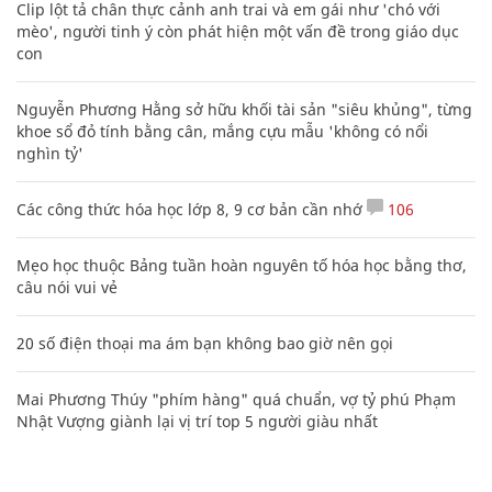
Clip lột tả chân thực cảnh anh trai và em gái như 'chó với
mèo', người tinh ý còn phát hiện một vấn đề trong giáo dục
con
Nguyễn Phương Hằng sở hữu khối tài sản "siêu khủng", từng
khoe sổ đỏ tính bằng cân, mắng cựu mẫu 'không có nổi
nghìn tỷ'
Các công thức hóa học lớp 8, 9 cơ bản cần nhớ
106
Mẹo học thuộc Bảng tuần hoàn nguyên tố hóa học bằng thơ,
câu nói vui vẻ
20 số điện thoại ma ám bạn không bao giờ nên gọi
Mai Phương Thúy "phím hàng" quá chuẩn, vợ tỷ phú Phạm
Nhật Vượng giành lại vị trí top 5 người giàu nhất