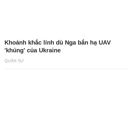
Khoảnh khắc lính dù Nga bắn hạ UAV
'khủng' của Ukraine
QUÂN SỰ