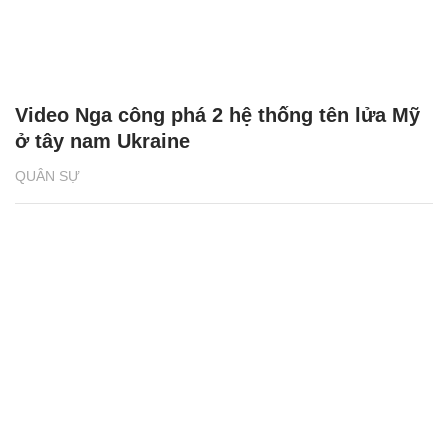
Video Nga công phá 2 hệ thống tên lửa Mỹ
ở tây nam Ukraine
QUÂN SỰ