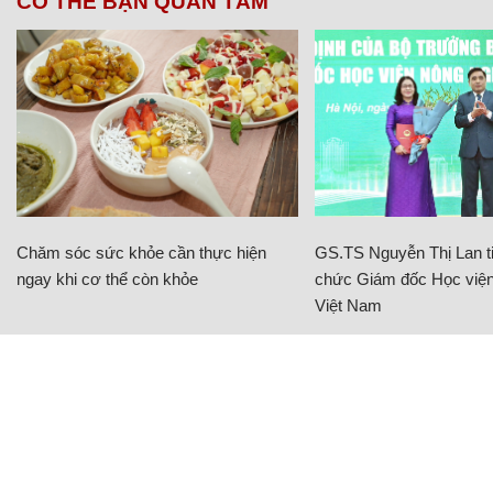
CÓ THỂ BẠN QUAN TÂM
Chăm sóc sức khỏe cần thực hiện
GS.TS Nguyễn Thị Lan ti
ngay khi cơ thể còn khỏe
chức Giám đốc Học viện
Việt Nam