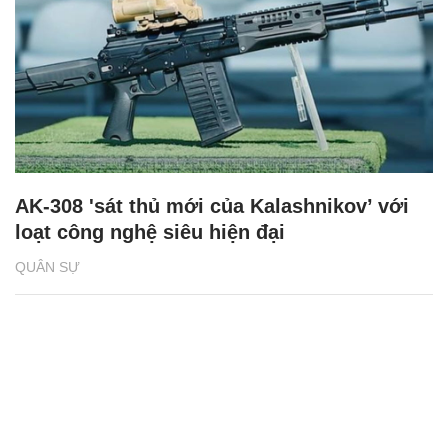
AK-308 'sát thủ mới của Kalashnikov’ với
loạt công nghệ siêu hiện đại
QUÂN SỰ