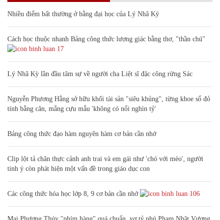
Nhiều điểm bất thường ở bằng đại học của Lý Nhã Kỳ
Cách học thuộc nhanh Bảng công thức lượng giác bằng thơ, "thần chú"
17
Lý Nhã Kỳ lần đầu tâm sự về người cha Liệt sĩ đặc công rừng Sác
Nguyễn Phương Hằng sở hữu khối tài sản "siêu khủng", từng khoe sổ đỏ
tính bằng cân, mắng cựu mẫu 'không có nổi nghìn tỷ'
Bảng công thức đạo hàm nguyên hàm cơ bản cần nhớ
Clip lột tả chân thực cảnh anh trai và em gái như 'chó với mèo', người
tinh ý còn phát hiện một vấn đề trong giáo dục con
Các công thức hóa học lớp 8, 9 cơ bản cần nhớ
106
Mai Phương Thúy "phím hàng" quá chuẩn, vợ tỷ phú Phạm Nhật Vượng