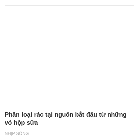
Phân loại rác tại nguồn bắt đầu từ những
vỏ hộp sữa
NHỊP SỐNG