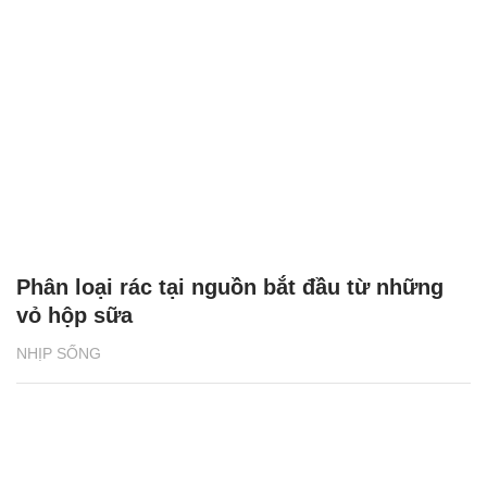
Phân loại rác tại nguồn bắt đầu từ những
vỏ hộp sữa
NHỊP SỐNG