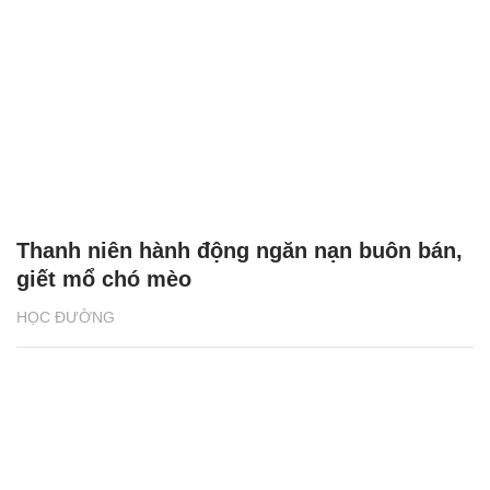
Thanh niên hành động ngăn nạn buôn bán,
giết mổ chó mèo
HỌC ĐƯỜNG