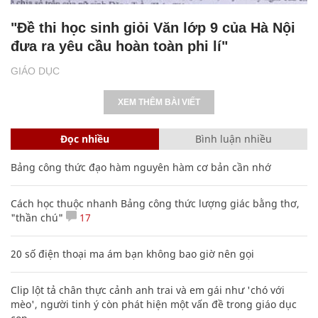
"Đề thi học sinh giỏi Văn lớp 9 của Hà Nội
đưa ra yêu cầu hoàn toàn phi lí"
GIÁO DỤC
XEM THÊM BÀI VIẾT
Đọc nhiều
Bình luận nhiều
Bảng công thức đạo hàm nguyên hàm cơ bản cần nhớ
Cách học thuộc nhanh Bảng công thức lượng giác bằng thơ,
"thần chú"
17
20 số điện thoại ma ám bạn không bao giờ nên gọi
Clip lột tả chân thực cảnh anh trai và em gái như 'chó với
mèo', người tinh ý còn phát hiện một vấn đề trong giáo dục