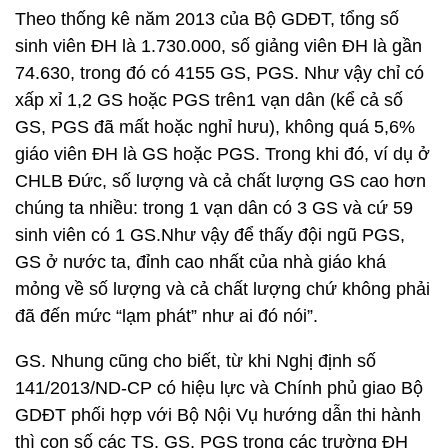
Theo thống kê năm 2013 của Bộ GDĐT, tổng số
sinh viên ĐH là 1.730.000, số giảng viên ĐH là gần
74.630, trong đó có 4155 GS, PGS. Như vậy chỉ có
xấp xỉ 1,2 GS hoặc PGS trên1 vạn dân (kể cả số
GS, PGS đã mất hoặc nghỉ hưu), không quá 5,6%
giáo viên ĐH là GS hoặc PGS. Trong khi đó, ví dụ ở
CHLB Đức, số lượng và cả chất lượng GS cao hơn
chúng ta nhiều: trong 1 vạn dân có 3 GS và cứ 59
sinh viên có 1 GS.Như vậy để thấy đội ngũ PGS,
GS ở nước ta, đỉnh cao nhất của nhà giáo khá
mỏng về số lượng và cả chất lượng chứ không phải
đã đến mức “lạm phát” như ai đó nói”.
GS. Nhung cũng cho biết, từ khi Nghị định số
141/2013/ND-CP có hiệu lực và Chính phủ giao Bộ
GDĐT phối hợp với Bộ Nội Vụ hướng dẫn thi hành
thì con số các TS, GS, PGS trong các trường ĐH