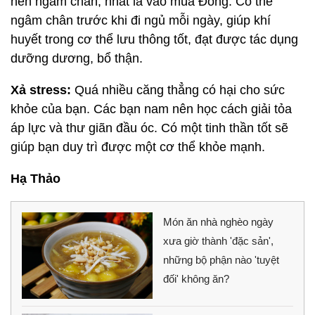
nên ngâm chân, nhất là vào mùa Đông. Có thể
ngâm chân trước khi đi ngủ mỗi ngày, giúp khí
huyết trong cơ thể lưu thông tốt, đạt được tác dụng
dưỡng dương, bổ thận.
Xả stress:
Quá nhiều căng thẳng có hại cho sức
khỏe của bạn. Các bạn nam nên học cách giải tỏa
áp lực và thư giãn đầu óc. Có một tinh thần tốt sẽ
giúp bạn duy trì được một cơ thể khỏe mạnh.
Hạ Thảo
Món ăn nhà nghèo ngày
xưa giờ thành 'đặc sản',
những bộ phận nào 'tuyệt
đối' không ăn?