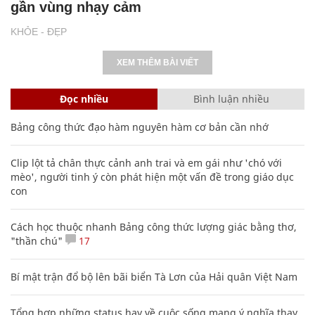
gần vùng nhạy cảm
KHỎE - ĐẸP
XEM THÊM BÀI VIẾT
Đọc nhiều
Bình luận nhiều
Bảng công thức đạo hàm nguyên hàm cơ bản cần nhớ
Clip lột tả chân thực cảnh anh trai và em gái như 'chó với
mèo', người tinh ý còn phát hiện một vấn đề trong giáo dục
con
Cách học thuộc nhanh Bảng công thức lượng giác bằng thơ,
"thần chú"
17
Bí mật trận đổ bộ lên bãi biển Tà Lơn của Hải quân Việt Nam
Tổng hợp những status hay về cuộc sống mang ý nghĩa thay