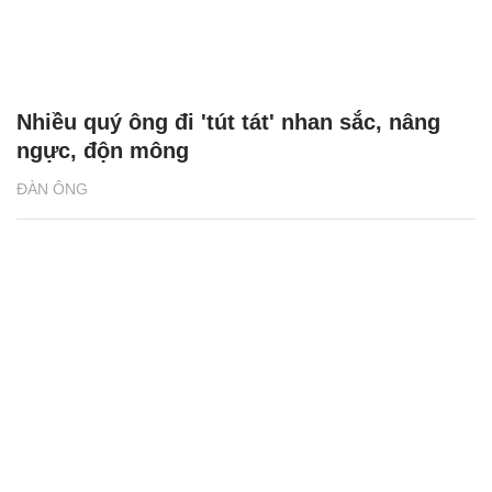
Nhiều quý ông đi 'tút tát' nhan sắc, nâng
ngực, độn mông
ĐÀN ÔNG