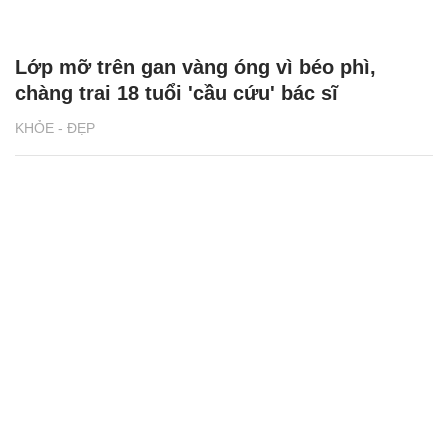
Lớp mỡ trên gan vàng óng vì béo phì,
chàng trai 18 tuổi 'cầu cứu' bác sĩ
KHỎE - ĐẸP