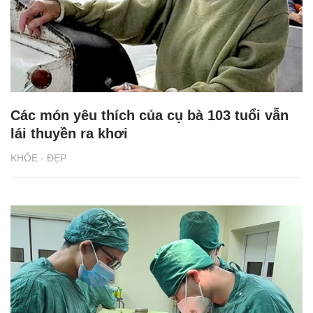
Các món yêu thích của cụ bà 103 tuổi vẫn
lái thuyền ra khơi
KHỎE - ĐẸP