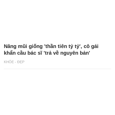
Nâng mũi giống 'thần tiên tỷ tỷ', cô gái
khẩn cầu bác sĩ 'trả về nguyên bản'
KHỎE - ĐẸP