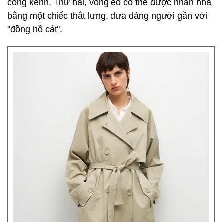
cồng kềnh. Thứ hai, vòng eo có thể được nhấn nhá
bằng một chiếc thắt lưng, đưa dáng người gần với
"đồng hồ cát".