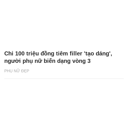
Chi 100 triệu đồng tiêm filler 'tạo dáng',
người phụ nữ biến dạng vòng 3
PHỤ NỮ ĐẸP