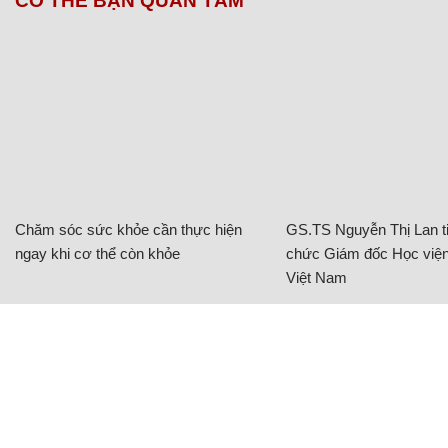
CÓ THỂ BẠN QUAN TÂM
Chăm sóc sức khỏe cần thực hiện
GS.TS Nguyễn Thị Lan ti
ngay khi cơ thể còn khỏe
chức Giám đốc Học viện
Việt Nam