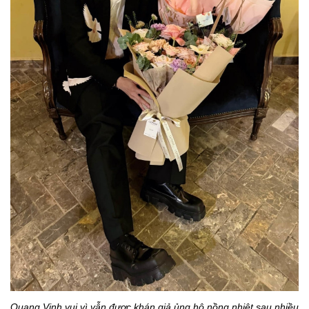
Quang Vinh vui vì vẫn được khán giả ủng hộ nồng nhiệt sau nhiều