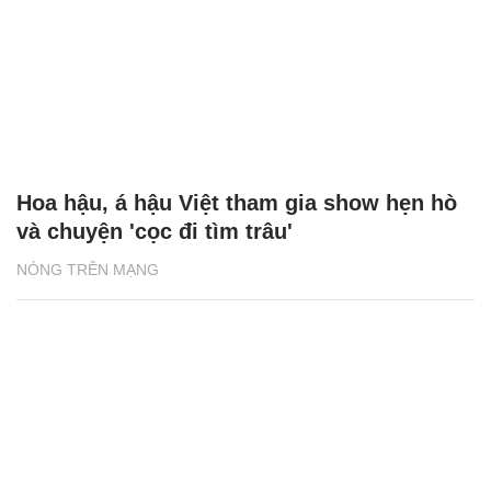
Hoa hậu, á hậu Việt tham gia show hẹn hò
và chuyện 'cọc đi tìm trâu'
NÓNG TRÊN MẠNG