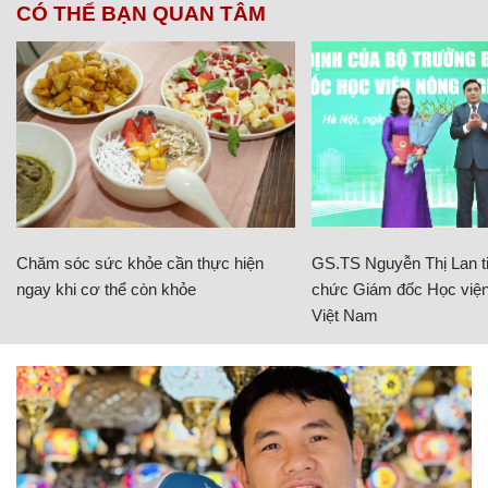
CÓ THỂ BẠN QUAN TÂM
Chăm sóc sức khỏe cần thực hiện
GS.TS Nguyễn Thị Lan ti
ngay khi cơ thể còn khỏe
chức Giám đốc Học viện
Việt Nam