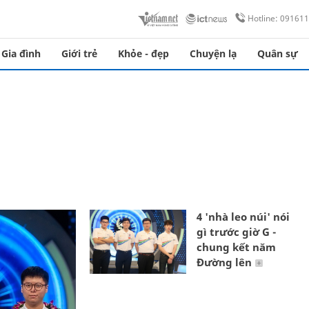
Hotline: 09161
Gia đình
Giới trẻ
Khỏe - đẹp
Chuyện lạ
Quân sự
4 'nhà leo núi' nói
gì trước giờ G -
chung kết năm
Đường lên