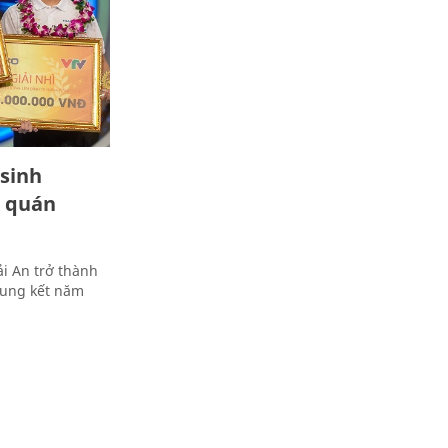
sinh
h quán
i An trở thành
hung kết năm