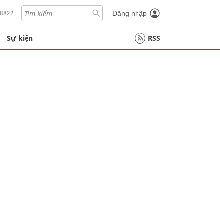
18822
Đăng nhập
Sự kiện
RSS