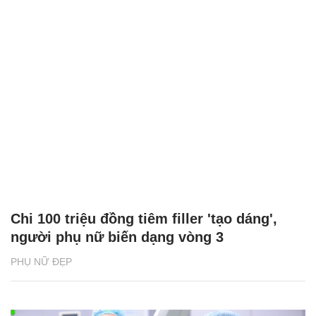
Chi 100 triệu đồng tiêm filler 'tạo dáng',
người phụ nữ biến dạng vòng 3
PHỤ NỮ ĐẸP