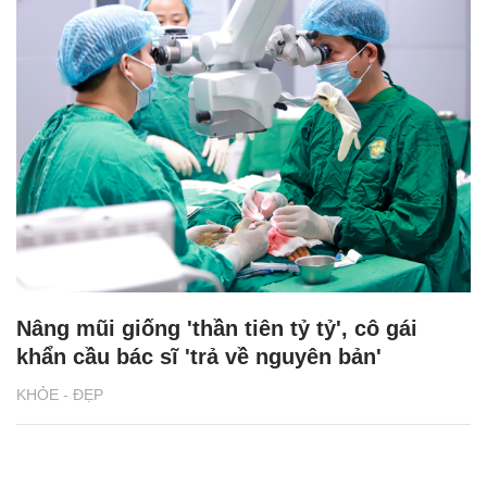
Nâng mũi giống 'thần tiên tỷ tỷ', cô gái
khẩn cầu bác sĩ 'trả về nguyên bản'
KHỎE - ĐẸP