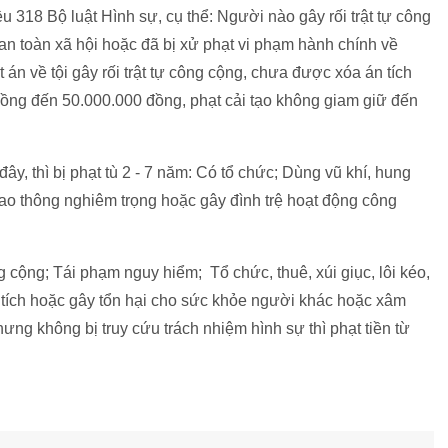
ều 318 Bộ luật Hình sự, cụ thể: Người nào gây rối trật tự công
an toàn xã hội hoặc đã bị xử phạt vi phạm hành chính về
t án về tội gây rối trật tự công cộng, chưa được xóa án tích
 đồng đến 50.000.000 đồng, phạt cải tạo không giam giữ đến
y, thì bị phạt tù 2 - 7 năm: Có tổ chức; Dùng vũ khí, hung
iao thông nghiêm trọng hoặc gây đình trệ hoạt động công
 cộng; Tái phạm nguy hiểm; Tổ chức, thuê, xúi giục, lôi kéo,
 tích hoặc gây tổn hại cho sức khỏe người khác hoặc xâm
g không bị truy cứu trách nhiệm hình sự thì phạt tiền từ