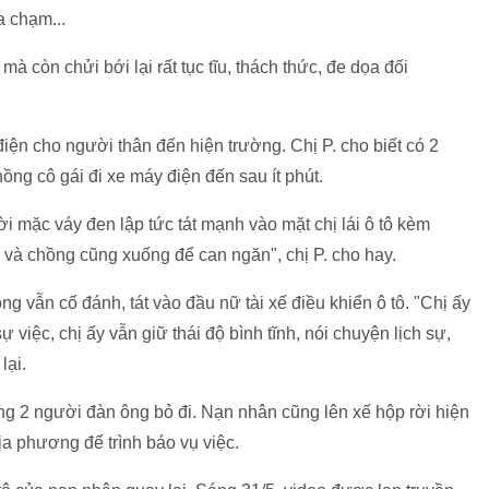
a chạm...
à còn chửi bới lại rất tục tĩu, thách thức, đe dọa đối
điện cho người thân đến hiện trường. Chị P. cho biết có 2
ng cô gái đi xe máy điện đến sau ít phút.
 mặc váy đen lập tức tát mạnh vào mặt chị lái ô tô kèm
ôi và chồng cũng xuống để can ngăn", chị P. cho hay.
g vẫn cố đánh, tát vào đầu nữ tài xế điều khiển ô tô. "Chị ấy
 việc, chị ấy vẫn giữ thái độ bình tĩnh, nói chuyện lịch sự,
lại.
ng 2 người đàn ông bỏ đi. Nạn nhân cũng lên xế hộp rời hiện
ịa phương để trình báo vụ việc.