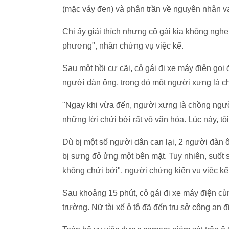
(mặc váy đen) và phân trần về nguyên nhân v
Chị ấy giải thích nhưng cô gái kia không nghe m
phương", nhân chứng vụ việc kể.
Sau một hồi cự cãi, cô gái đi xe máy điện gọi 
người đàn ông, trong đó một người xưng là chồ
"Ngay khi vừa đến, người xưng là chồng người
những lời chửi bới rất vô văn hóa. Lúc này, t
Dù bị một số người dân can lại, 2 người đàn ôn
bị sưng đỏ ửng một bên mặt. Tuy nhiên, suốt sự
không chửi bới", người chứng kiến vụ việc kể 
Sau khoảng 15 phút, cô gái đi xe máy điện cù
trường. Nữ tài xế ô tô đã đến trụ sở công an đ