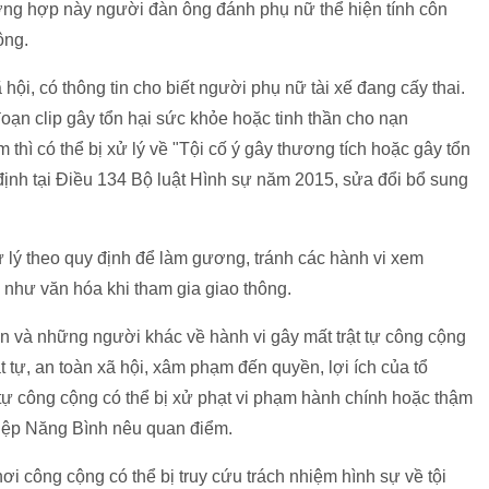
rường hợp này người đàn ông đánh phụ nữ thể hiện tính côn
ộng.
 hội, có thông tin cho biết người phụ nữ tài xế đang cấy thai.
oạn clip gây tổn hại sức khỏe hoặc tinh thần cho nạn
thì có thể bị xử lý về "Tội cố ý gây thương tích hoặc gây tổn
ịnh tại Điều 134 Bộ luật Hình sự năm 2015, sửa đổi bổ sung
ử lý theo quy định để làm gương, tránh các hành vi xem
như văn hóa khi tham gia giao thông.
ện và những người khác về hành vi gây mất trật tự công cộng
t tự, an toàn xã hội, xâm phạm đến quyền, lợi ích của tổ
 tự công cộng có thể bị xử phạt vi phạm hành chính hoặc thậm
 Diệp Năng Bình nêu quan điểm.
nơi công cộng có thể bị truy cứu trách nhiệm hình sự về tội