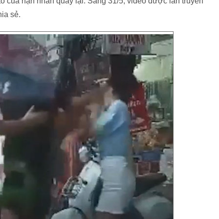
tô của nạn nhân quay lại. Sáng 31/5, video được lan truyền
hia sẻ.