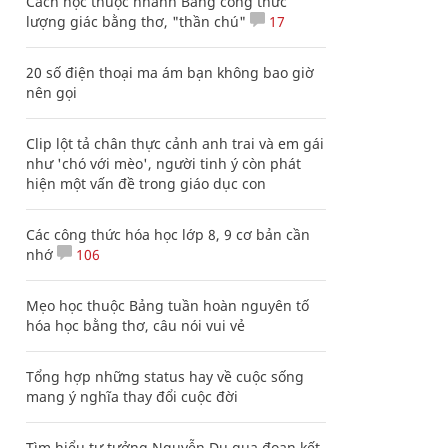
Cách học thuộc nhanh Bảng công thức
lượng giác bằng thơ, "thần chú"
17
20 số điện thoại ma ám bạn không bao giờ
nên gọi
Clip lột tả chân thực cảnh anh trai và em gái
như 'chó với mèo', người tinh ý còn phát
hiện một vấn đề trong giáo dục con
Các công thức hóa học lớp 8, 9 cơ bản cần
nhớ
106
Mẹo học thuộc Bảng tuần hoàn nguyên tố
hóa học bằng thơ, câu nói vui vẻ
Tổng hợp những status hay về cuộc sống
mang ý nghĩa thay đổi cuộc đời
Tìm hiểu tư tưởng Nguyễn Du qua đoạn kết