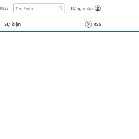
18822
Đăng nhập
Sự kiện
RSS