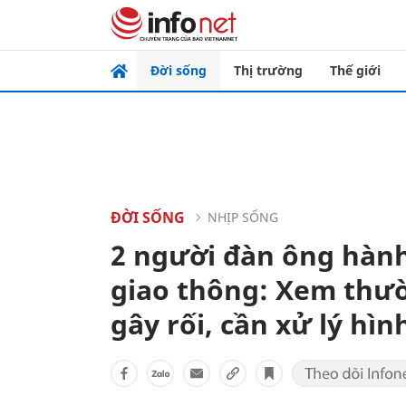
Đời sống
Thị trường
Thế giới
ĐỜI SỐNG
NHỊP SỐNG
2 người đàn ông hành
giao thông: Xem thư
gây rối, cần xử lý hì