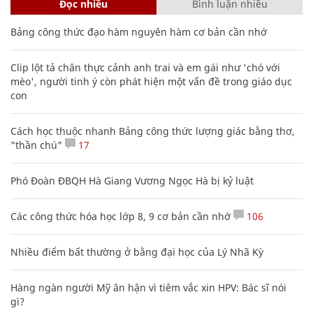
Đọc nhiều
Bình luận nhiều
Bảng công thức đạo hàm nguyên hàm cơ bản cần nhớ
Clip lột tả chân thực cảnh anh trai và em gái như 'chó với
mèo', người tinh ý còn phát hiện một vấn đề trong giáo dục
con
Cách học thuộc nhanh Bảng công thức lượng giác bằng thơ,
"thần chú"
17
Phó Đoàn ĐBQH Hà Giang Vương Ngọc Hà bị kỷ luật
Các công thức hóa học lớp 8, 9 cơ bản cần nhớ
106
Nhiều điểm bất thường ở bằng đại học của Lý Nhã Kỳ
Hàng ngàn người Mỹ ân hận vì tiêm vắc xin HPV: Bác sĩ nói
gì?