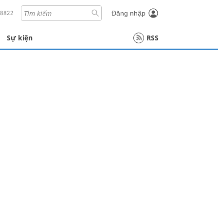
18822
Đăng nhập
Sự kiện
RSS