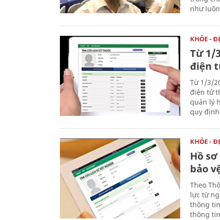
như luôn 
KHỎE - Đ
Từ 1/
điện 
Từ 1/3/2
điện tử 
quản lý 
quy định
KHỎE - Đ
Hồ sơ
bảo v
Theo Thô
lực từ ng
thông ti
thông ti