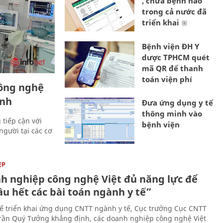
, chữa bệnh nào
trong cả nước đã
triển khai
Bệnh viện ĐH Y
dược TPHCM quét
mã QR để thanh
toán viện phí
ông nghệ
inh
Đưa ứng dụng y tế
thông minh vào
 tiếp cận với
bệnh viện
người tại các cơ
ẸP
h nghiệp công nghệ Việt đủ năng lực để
ầu hết các bài toán ngành y tế”
tế triển khai ứng dụng CNTT ngành y tế, Cục trưởng Cục CNTT
Trần Quý Tưởng khẳng định, các doanh nghiệp công nghệ Việt