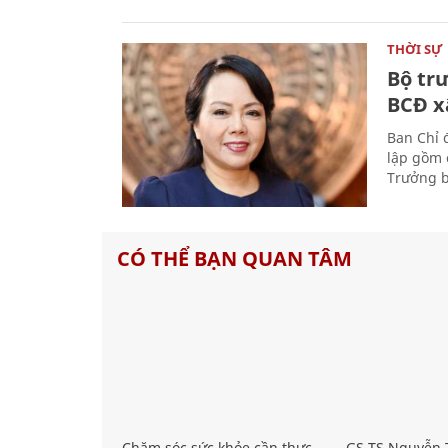
THỜI SỰ
Bộ tr
BCĐ x
Ban Chỉ 
lập gồm 
Trưởng b
CÓ THỂ BẠN QUAN TÂM
Chăm sóc sức khỏe cần thực
GS.TS Nguyễn T