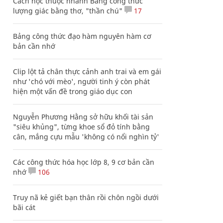
Cách học thuộc nhanh Bảng công thức
lượng giác bằng thơ, "thần chú"
17
Bảng công thức đạo hàm nguyên hàm cơ
bản cần nhớ
Clip lột tả chân thực cảnh anh trai và em gái
như 'chó với mèo', người tinh ý còn phát
hiện một vấn đề trong giáo dục con
Nguyễn Phương Hằng sở hữu khối tài sản
"siêu khủng", từng khoe sổ đỏ tính bằng
cân, mắng cựu mẫu 'không có nổi nghìn tỷ'
Các công thức hóa học lớp 8, 9 cơ bản cần
nhớ
106
Truy nã kẻ giết bạn thân rồi chôn ngồi dưới
bãi cát