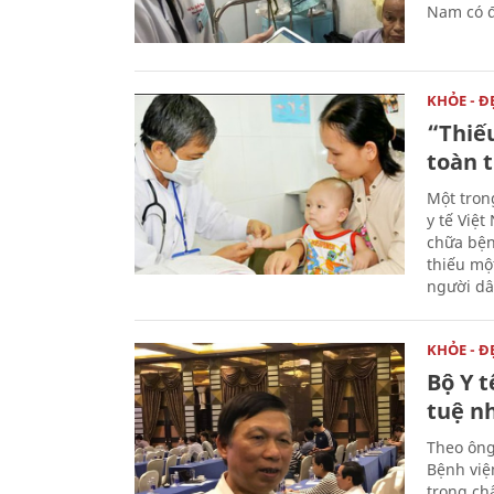
Nam có đ
KHỎE - Đ
“Thiếu
toàn t
Một tron
y tế Việ
chữa bện
thiếu một
người dâ
KHỎE - Đ
Bộ Y t
tuệ n
Theo ông
Bệnh việ
trong ch