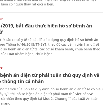
luôn có người thầy rất giỏi ở bên.
ẸP
3/2019, bắt đầu thực hiện hồ sơ bệnh án
tử
019 các cơ sở y tế sẽ bắt đầu áp dụng quy định hồ sơ bệnh án
theo Thông tư 46/2018/TT-BYT, theo đó các bệnh viện hạng I sẽ
hồ sơ bệnh án điện tử tại các cơ sở khám bệnh, chữa bệnh theo
 của Luật Khám bệnh, chữa bệnh.
ẸP
 bệnh án điện tử phải tuân thủ quy định về
ệ thông tin cá nhân
ng tư mới của Bộ Y tế quy định hồ sơ bệnh án điện tử sẽ có hiệu
ày 1/3 tới, hồ sơ bệnh án điện tử phải tuân thủ việc bảo vệ
n cá nhân theo quy định tại Mục 2, Chương II của Luật An toàn
n mạng.