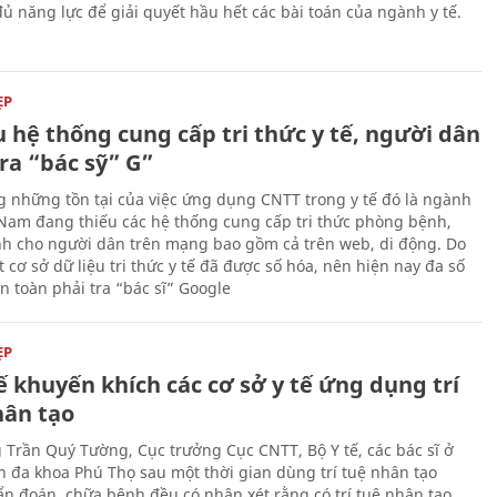
ủ năng lực để giải quyết hầu hết các bài toán của ngành y tế.
ẸP
 hệ thống cung cấp tri thức y tế, người dân
ra “bác sỹ” G”
g những tồn tại của việc ứng dụng CNTT trong y tế đó là ngành
t Nam đang thiếu các hệ thống cung cấp tri thức phòng bệnh,
h cho người dân trên mạng bao gồm cả trên web, di động. Do
 cơ sở dữ liệu tri thức y tế đã được số hóa, nên hiện nay đa số
n toàn phải tra “bác sĩ” Google
ẸP
ế khuyến khích các cơ sở y tế ứng dụng trí
hân tạo
 Trần Quý Tường, Cục trưởng Cục CNTT, Bộ Y tế, các bác sĩ ở
n đa khoa Phú Thọ sau một thời gian dùng trí tuệ nhân tạo
ẩn đoán, chữa bệnh đều có nhận xét rằng có trí tuệ nhân tạo