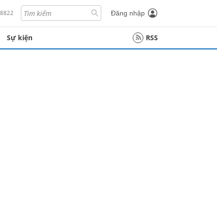
18822
Đăng nhập
Sự kiện
RSS