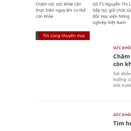
Chăm sóc sức khỏe cần
GS.TS Nguyễn Thị 
thực hiện ngay khi cơ thể
tiếp tục giữ chức 
còn khỏe
đốc Học viện Nông
nghiệp Việt Nam
Tin cùng chuyên mục
SỨC KHỎ
Chăm 
còn k
Sức khỏe
hưởng củ
môi trườ
SỨC KHỎ
Tìm hư