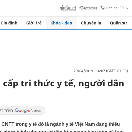
Hotline: 09161
Gia đình
Giới trẻ
Khỏe - đẹp
Chuyện lạ
Quân sự
29/04/2019 14:07 (GMT+07:00)
cấp tri thức y tế, người dân
 CNTT trong y tế đó là ngành y tế Việt Nam đang thiếu
h, chữa bệnh cho người dân trên mạng bao gồm cả trên