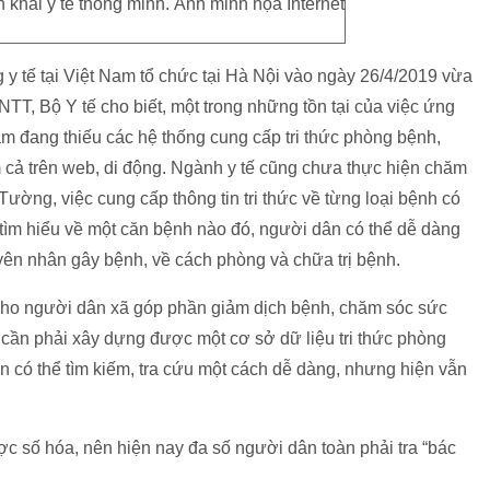
n khai y tế thông minh. Ảnh minh họa Internet
g y tế tại Việt Nam tổ chức tại Hà Nội vào ngày 26/4/2019 vừa
T, Bộ Y tế cho biết, một trong những tồn tại của việc ứng
am đang thiếu các hệ thống cung cấp tri thức phòng bệnh,
cả trên web, di động. Ngành y tế cũng chưa thực hiện chăm
ường, việc cung cấp thông tin tri thức về từng loại bệnh có
n tìm hiểu về một căn bệnh nào đó, người dân có thể dễ dàng
yên nhân gây bệnh, về cách phòng và chữa trị bệnh.
cho người dân xã góp phần giảm dịch bệnh, chăm sóc sức
t cần phải xây dựng được một cơ sở dữ liệu tri thức phòng
 có thể tìm kiếm, tra cứu một cách dễ dàng, nhưng hiện vẫn
ược số hóa, nên hiện nay đa số người dân toàn phải tra “bác