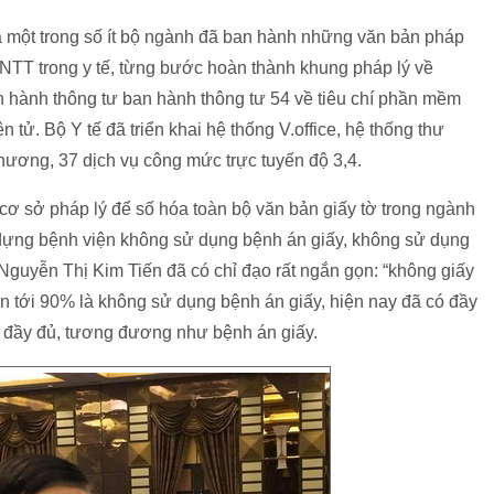
 một trong số ít bộ ngành đã ban hành những văn bản pháp
TT trong y tế, từng bước hoàn thành khung pháp lý về
n hành thông tư ban hành thông tư 54 về tiêu chí phần mềm
 tử. Bộ Y tế đã triển khai hệ thống V.office, hệ thống thư
 phương, 37 dịch vụ công mức trực tuyến độ 3,4.
 cơ sở pháp lý để số hóa toàn bộ văn bản giấy tờ trong ngành
y dựng bệnh viện không sử dụng bệnh án giấy, không sử dụng
 Nguyễn Thị Kim Tiến đã có chỉ đạo rất ngắn gọn: “không giấy
ến tới 90% là không sử dụng bệnh án giấy, hiện nay đã có đầy
rị đầy đủ, tương đương như bệnh án giấy.