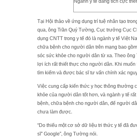
Ngành y tế đang tích cực triể
Tại Hội thảo về ứng dụng trí tuệ nhân tạo tron
qua, ông Trần Quý Tường, Cục trưởng Cục CNT
dụng CNTT trong y tế đó là ngành y tế Việt N
chữa bệnh cho người dân trên mạng bao gồm 
sóc sức khỏe cho người dân từ xa. Theo ông T
lợi ích rất thiết thực cho người dân. Khi muố
tìm kiếm và được bác sĩ tư vấn chính xác ngu
Việc cung cấp kiến thức y học thông thường 
khỏe của người dân tốt hơn, và ngành y tế rấ
bệnh, chữa bệnh cho người dân, để người dân
chưa làm được.
“Do thiếu một cơ sở dữ liệu tri thức y tế đã đ
sĩ” Google”, ông Tường nói.