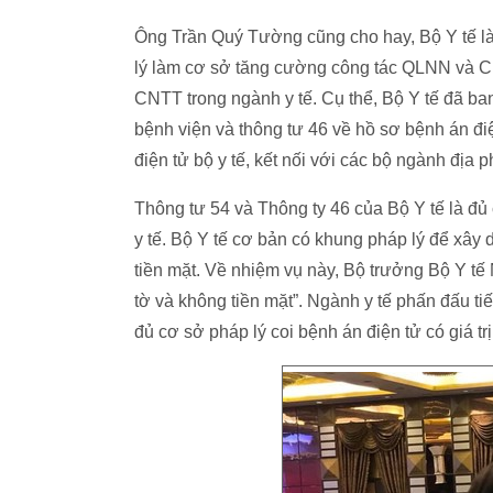
Ông Trần Quý Tường cũng cho hay, Bộ Y tế là
lý làm cơ sở tăng cường công tác QLNN và CN
CNTT trong ngành y tế. Cụ thể, Bộ Y tế đã ba
bệnh viện và thông tư 46 về hồ sơ bệnh án điện
điện tử bộ y tế, kết nối với các bộ ngành địa
Thông tư 54 và Thông ty 46 của Bộ Y tế là đủ
y tế. Bộ Y tế cơ bản có khung pháp lý để xâ
tiền mặt. Về nhiệm vụ này, Bộ trưởng Bộ Y tế
tờ và không tiền mặt”. Ngành y tế phấn đấu ti
đủ cơ sở pháp lý coi bệnh án điện tử có giá t