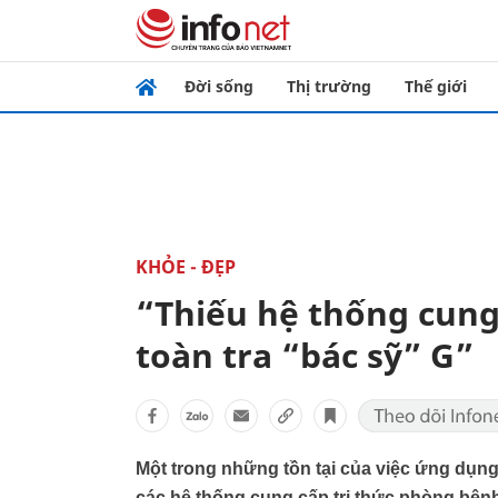
Đời sống
Thị trường
Thế giới
KHỎE - ĐẸP
“Thiếu hệ thống cung 
toàn tra “bác sỹ” G”
Một trong những tồn tại của việc ứng dụng
các hệ thống cung cấp tri thức phòng bện