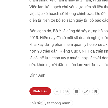
giám thống kê chậm ít nhất là 2 năm, ví dụ n
Việc làm kế hoạch chủ yếu dựa trên số liệu t
việc lập kế hoạch sẽ không chính xác. Do đó n
điện tử, tiến tới bỏ sổ sách giấy tờ, bỏ báo cáo
Bên cạnh đó, Bộ Y tế cũng đã xây dựng hồ sơ 
2019. Hiện nay đã có một số doanh nghiệp lớ
khai xây dựng phần mềm quản lý hồ sơ sức k
hơn 90 triệu dân. Riêng Cục CNTT đã triển kh
tế có thể lựa chọn tùy ý muốn, hợp tác với 
sức khỏe người dân, muốn làm với đơn vị nà
Đình Anh
Bình luận
Chủ đề:
y tế thông minh