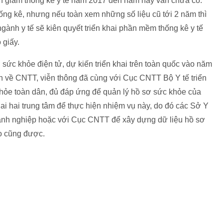
iên giám thống kê y tế năm 2017 đến năm nay vẫn chưa có.
hống kê, nhưng nếu toàn xem những số liệu cũ tới 2 năm thì
gành y tế sẽ kiên quyết triển khai phần mềm thống kê y tế
 giấy.
sức khỏe điện tử, dự kiến triển khai trên toàn quốc vào năm
n về CNTT, viễn thông đã cùng với Cục CNTT Bộ Y tế triển
hỏe toàn dân, đủ đáp ứng để quản lý hồ sơ sức khỏe của
ai hai trung tâm để thực hiện nhiệm vụ này, do đó các Sở Y
doanh nghiệp hoặc với Cục CNTT để xây dựng dữ liệu hồ sơ
o cũng được.