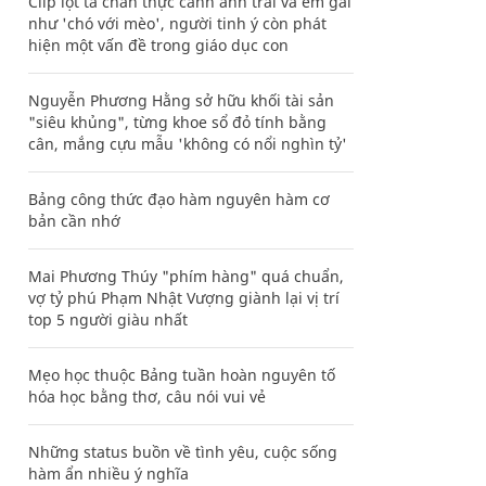
Clip lột tả chân thực cảnh anh trai và em gái
như 'chó với mèo', người tinh ý còn phát
hiện một vấn đề trong giáo dục con
Nguyễn Phương Hằng sở hữu khối tài sản
"siêu khủng", từng khoe sổ đỏ tính bằng
cân, mắng cựu mẫu 'không có nổi nghìn tỷ'
Bảng công thức đạo hàm nguyên hàm cơ
bản cần nhớ
Mai Phương Thúy "phím hàng" quá chuẩn,
vợ tỷ phú Phạm Nhật Vượng giành lại vị trí
top 5 người giàu nhất
Mẹo học thuộc Bảng tuần hoàn nguyên tố
hóa học bằng thơ, câu nói vui vẻ
Những status buồn về tình yêu, cuộc sống
hàm ẩn nhiều ý nghĩa