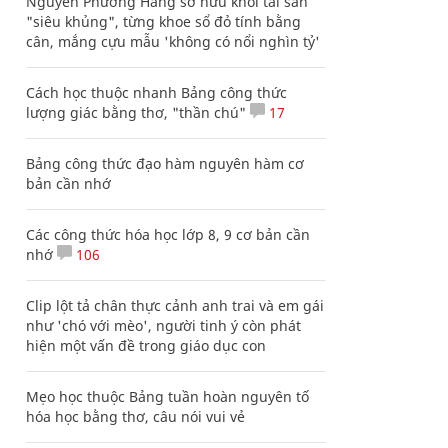
Nguyễn Phương Hằng sở hữu khối tài sản
"siêu khủng", từng khoe sổ đỏ tính bằng
cân, mắng cựu mẫu 'không có nổi nghìn tỷ'
Cách học thuộc nhanh Bảng công thức
lượng giác bằng thơ, "thần chú"
17
Bảng công thức đạo hàm nguyên hàm cơ
bản cần nhớ
Các công thức hóa học lớp 8, 9 cơ bản cần
nhớ
106
Clip lột tả chân thực cảnh anh trai và em gái
như 'chó với mèo', người tinh ý còn phát
hiện một vấn đề trong giáo dục con
Mẹo học thuộc Bảng tuần hoàn nguyên tố
hóa học bằng thơ, câu nói vui vẻ