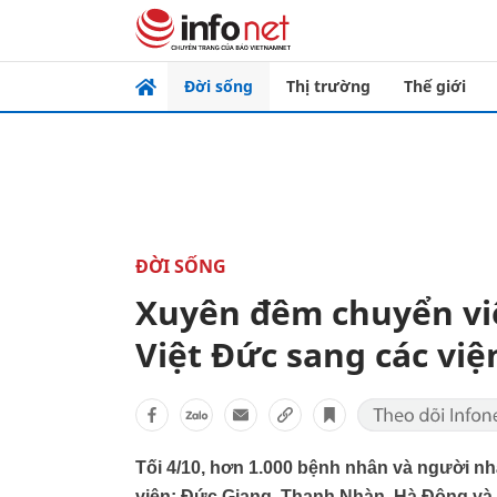
Đời sống
Thị trường
Thế giới
ĐỜI SỐNG
Xuyên đêm chuyển việ
Việt Đức sang các việ
Tối 4/10, hơn 1.000 bệnh nhân và người n
viện: Đức Giang, Thanh Nhàn, Hà Đông và Bệ