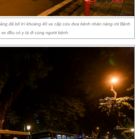
năng đã bố trí khoảng 40 xe cấp cứu đưa bệnh nhân nặng rời Bệnh
 xe đều có y tá đi cùng người bệnh.