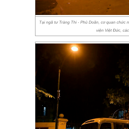
Tại ngã tư Tràng Thi - Phủ Doãn, cơ quan chức 
viện Việt Đức, các