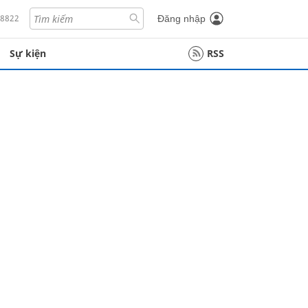
18822
Đăng nhập
Sự kiện
RSS