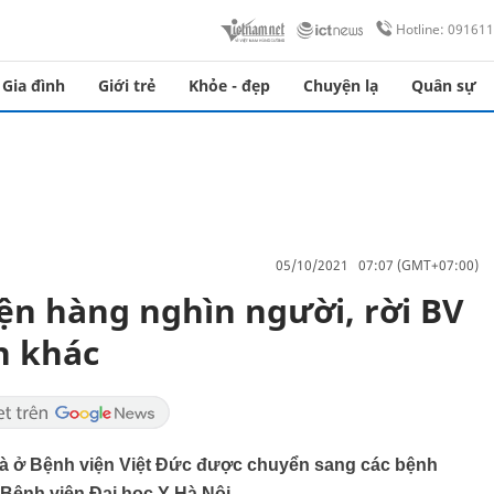
Hotline: 09161
Gia đình
Giới trẻ
Khỏe - đẹp
Chuyện lạ
Quân sự
05/10/2021 07:07 (GMT+07:00)
n hàng nghìn người, rời BV
n khác
hà ở Bệnh viện Việt Đức được chuyển sang các bệnh
nh viện Đại học Y Hà Nội.