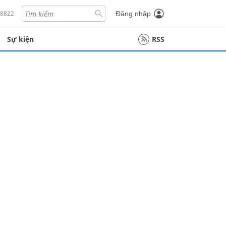
18822
Đăng nhập
Sự kiện
RSS