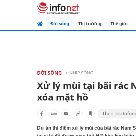
Đời sống
Thị trường
Thế giới
ĐỜI SỐNG
NHỊP SỐNG
Xử lý mùi tại bãi rác
xóa mặt hồ
Dự án thí điểm xử lý mùi của bãi rác Nam Sơ
tại vị trí đã được giao (hồ H4) khu liên hiệ