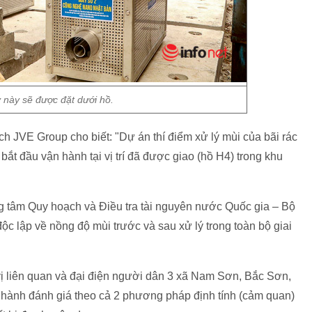
này sẽ được đặt dưới hồ.
h JVE Group cho biết: "Dự án thí điểm xử lý mùi của bãi rác
 bắt đầu vận hành tại vị trí đã được giao (hồ H4) trong khu
g tâm Quy hoạch và Điều tra tài nguyên nước Quốc gia – Bộ
ộc lập về nồng độ mùi trước và sau xử lý trong toàn bộ giai
ị liên quan và đại điện người dân 3 xã Nam Sơn, Bắc Sơn,
n hành đánh giá theo cả 2 phương pháp định tính (cảm quan)