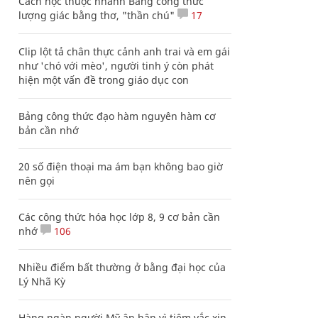
Cách học thuộc nhanh Bảng công thức
lượng giác bằng thơ, "thần chú"
17
Clip lột tả chân thực cảnh anh trai và em gái
như 'chó với mèo', người tinh ý còn phát
hiện một vấn đề trong giáo dục con
Bảng công thức đạo hàm nguyên hàm cơ
bản cần nhớ
20 số điện thoại ma ám bạn không bao giờ
nên gọi
Các công thức hóa học lớp 8, 9 cơ bản cần
nhớ
106
Nhiều điểm bất thường ở bằng đại học của
Lý Nhã Kỳ
Hàng ngàn người Mỹ ân hận vì tiêm vắc xin